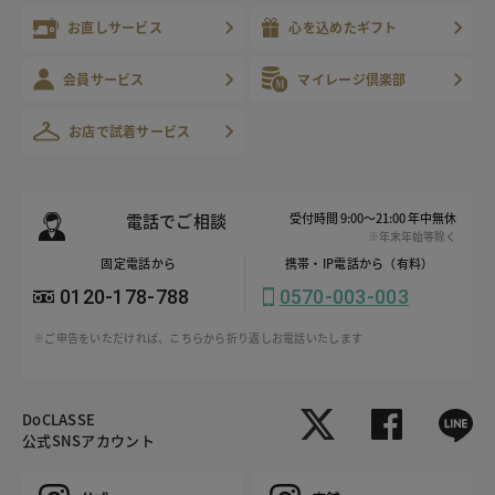
お直しサービス
心を込めたギフト
会員サービス
マイレージ倶楽部
お店で試着サービス
電話でご相談
受付時間 9:00～21:00 年中無休
※年末年始等除く
固定電話から
携帯・IP電話から（有料）
0120-178-788
0570-003-003
※ご申告をいただければ、こちらから折り返しお電話いたします
DoCLASSE
公式SNSアカウント