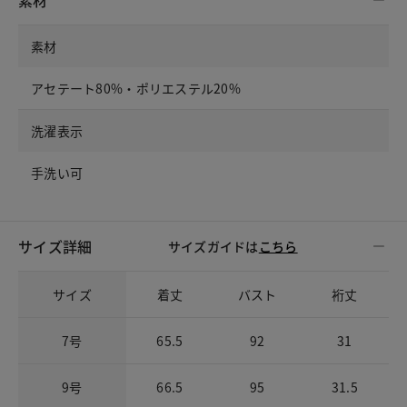
素材
素材
アセテート80%・ポリエステル20%
洗濯表示
手洗い可
サイズ詳細
サイズガイドは
こちら
サイズ
着丈
バスト
裄丈
7号
65.5
92
31
9号
66.5
95
31.5