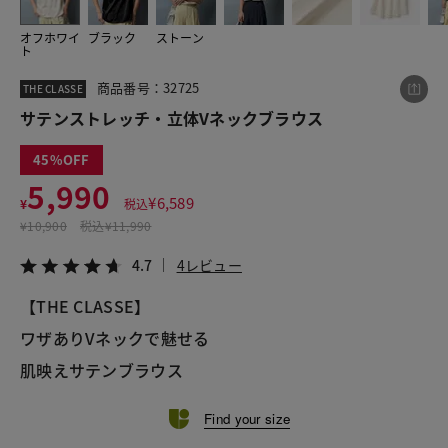
オフホワイ
ブラック
ストーン
ト
この商品をシェアする
商品番号：32725
THE CLASSE
サテンストレッチ・立体Vネックブラウス
サテンストレッチ・立体Vネックブラウス
¥5,990
税込¥6,589
45
4.7
4レビュー
5,990
¥
6,589
¥
税込
¥
10,900
税込
¥11,990
4.7
4レビュー
LINE
X
メール
【THE CLASSE】
ワザありVネックで魅せる
肌映えサテンブラウス
Find your size