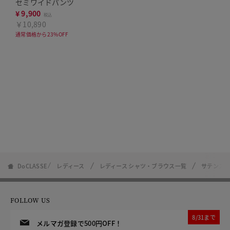
セミワイドパンツ
¥
9,900
税込
￥10,890
通常価格から23%OFF
DoCLASSE
レディース
レディース シャツ・ブラウス一覧
サテンスト
FOLLOW US
8/31まで
メルマガ登録で500円OFF！