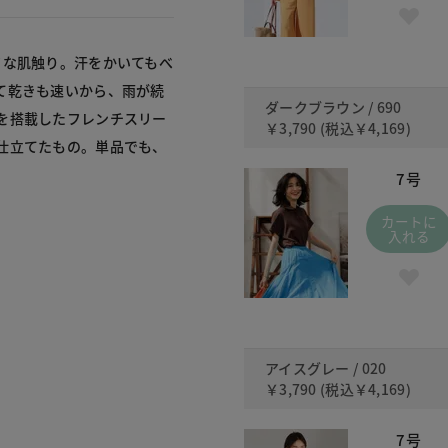
イな肌触り。汗をかいてもべ
て乾きも速いから、雨が続
ダークブラウン / 690
を搭載したフレンチスリー
￥3,790
(税込
￥4,169
)
仕立てたもの。単品でも、
7号
カートに
入れる
アイスグレー / 020
￥3,790
(税込
￥4,169
)
7号