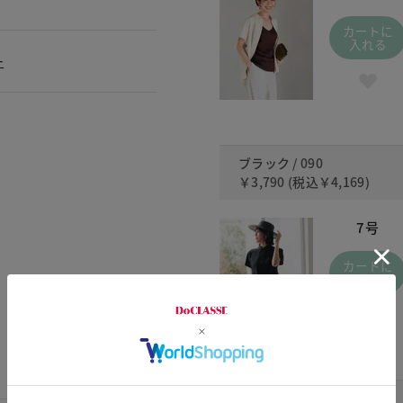
カートに
入れる
ー
ブラック / 090
￥3,790
(税込
￥4,169
)
7号
カートに
入れる
ネイビー / 480