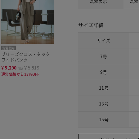
洗濯表示
洗濯
サイズ詳細
サイズ
洗濯機可
ブリーズクロス・タック
7号
ワイドパンツ
¥
5,290
￥5,819
税込
9号
通常価格から33%OFF
11号
13号
15号