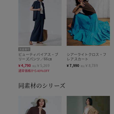
洗濯機可
ビューティバイアス・ブ
シアーライトクロス・フ
リーズパンツ／66㎝
レアスカート
¥
4,790
￥5,269
¥
7,990
￥8,789
税込
税込
通常価格から40%OFF
同素材のシリーズ