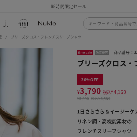
88時間限定セール
覧
ブリーズクロス・フレンチスリーブシャツ
商品番号：32
time sale
洗濯機可
ブリーズクロス・
36
3,790
¥
¥
4,169
税込
¥
5,990
税込
¥6,589
1日さらさら＆イージーケ
リネン調・高機能素材の
フレンチスリーブシャツ