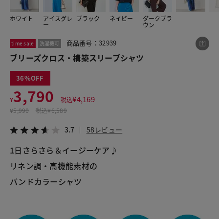
ホワイト
アイスグレ
ブラック
ネイビー
ダークブラ
ー
ウン
この商品をシェアする
商品番号：32939
time sale
洗濯機可
ブリーズクロス・構築スリーブシャツ
ブリーズクロス・構築スリーブシャツ
¥3,790
税込¥4,169
36
3.7
58レビュー
3,790
¥
4,169
¥
税込
¥
5,990
税込
¥6,589
3.7
58レビュー
LINE
X
メール
1日さらさら＆イージーケア♪
リネン調・高機能素材の
バンドカラーシャツ