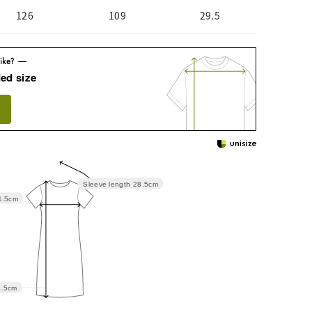
126
109
29.5
ed size
Sleeve length
28.5cm
1.5cm
4.5cm