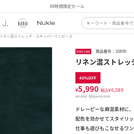
88時間限定セール
リネン混ストレッチ・スキッパーワンピース
商品番号：32850
time sale
リネン混ストレッ
40
5,990
¥
¥
6,589
税込
¥
9,990
税込
¥10,989
ドレーピーな麻混素材に、
配色を効かせてスタイリッ
仕事も遊びもこなせるワン