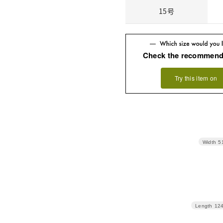
15号
Check the recommend
Try this item on
Width
5
Length
12