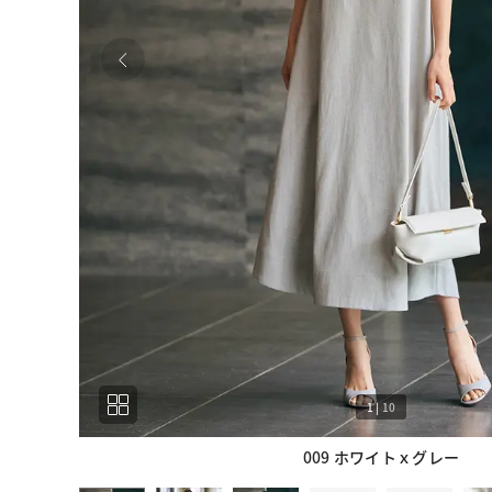
1
|
10
009 ホワイトｘグレー