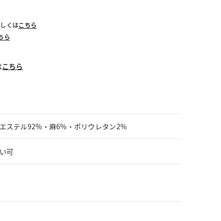
詳しくは
こちら
ちら
は
こちら
エステル92%・麻6%・ポリウレタン2%
い可