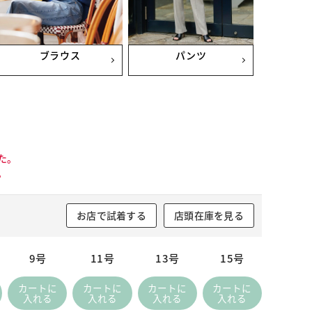
ブラウス
パンツ
た。
。
お店で試着する
店頭在庫を見る
9号
11号
13号
15号
カートに
カートに
カートに
カートに
入れる
入れる
入れる
入れる