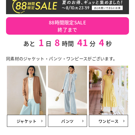
88時間限定SALE
終了まで
1
8
41
3
あと
日
時間
分
秒
同素材のジャケット・パンツ・ワンピースがございます。
ジャケット
パンツ
ワンピース