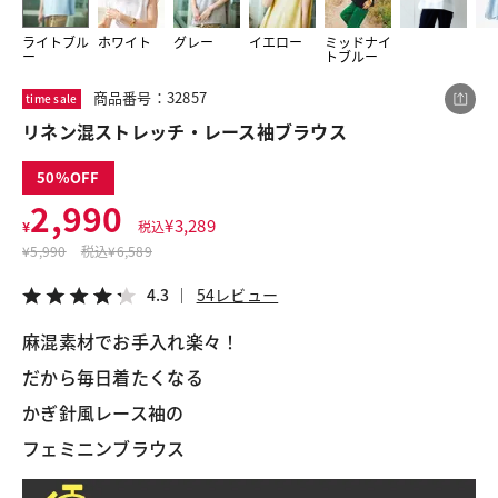
ライトブル
ホワイト
グレー
イエロー
ミッドナイ
ー
トブルー
この商品をシェアする
商品番号：32857
time sale
リネン混ストレッチ・レース袖ブラウス
リネン混ストレッチ・レース袖ブラウス
¥2,990
税込¥3,289
50
4.3
54レビュー
2,990
¥
3,289
¥
税込
¥
5,990
税込
¥6,589
4.3
54レビュー
LINE
X
メール
麻混素材でお手入れ楽々！
だから毎日着たくなる
かぎ針風レース袖の
フェミニンブラウス