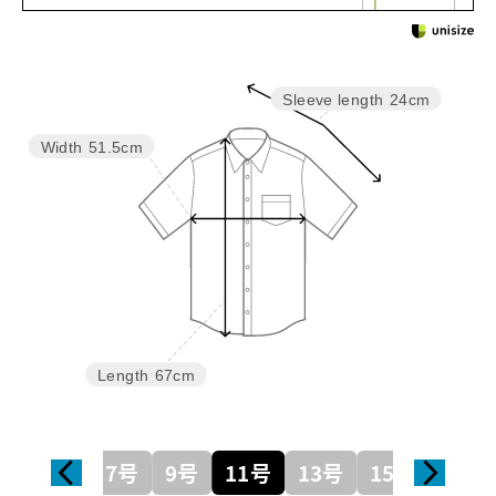
Sleeve length
24cm
Width
51.5cm
Length
67cm
7号
9号
11号
13号
15号