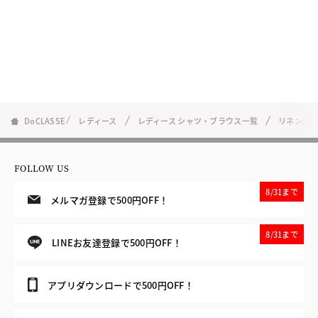
DoCLASSE
レディース
レディース シャツ・ブラウス一覧
リネン混
FOLLOW US
8/31まで
メルマガ登録で500円OFF！
8/31まで
LINEお友達登録で500円OFF！
アプリダウンロードで500円OFF！