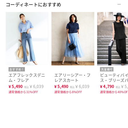
コーディネートにおすすめ
おすすめ！
洗濯機可
エアフレックスデニ
エアリーシアー・フ
ビューティバ
ム・フレア
レアスカート
ス・ブリーズ
／66㎝
¥
5,490
￥6,039
¥
5,490
￥6,039
¥
4,790
￥5,
税込
税込
税込
通常価格から31%OFF
通常価格から8%OFF
通常価格から40%OF