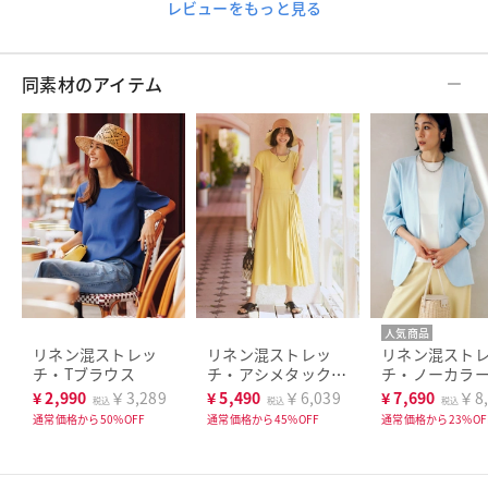
レビューをもっと見る
同素材のアイテム
人気商品
リネン混ストレッ
リネン混ストレッ
リネン混スト
チ・Tブラウス
チ・アシメタックワ
チ・ノーカラ
ンピース
ケット
¥
2,990
￥3,289
¥
5,490
￥6,039
¥
7,690
￥8,
税込
税込
税込
通常価格から50%OFF
通常価格から45%OFF
通常価格から23%OF