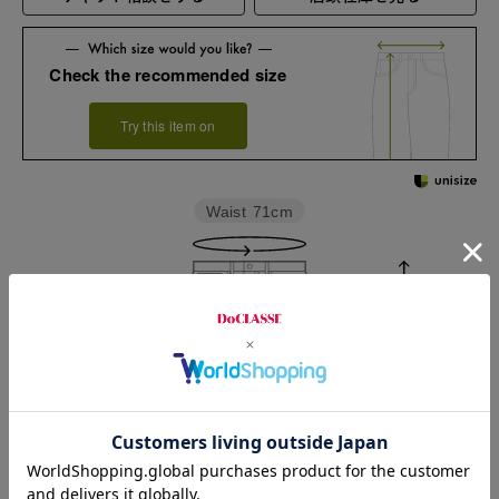
Check the recommended size
Try this item on
Waist
71cm
Rise length
27.5cm
Hip
89cm
Thickness of thigh
28cm
Inseam length
70cm