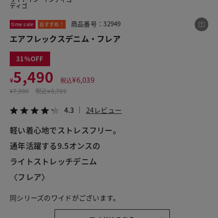
ディゴ
商品番号：32949
time sale
おすすめ！
この商品をシェアする
エアフレックスデニム・フレア
31
エアフレックスデニム・フレア
5,490
¥5,490
税込¥6,039
¥
6,039
¥
税込
4.3
24レビュー
¥
7,990
税込
¥8,789
4.3
24レビュー
軽い着心地でストレスフリー。
LINE
X
メール
通年活躍する9.5オンスの
ライトストレッチデニム
〈フレア〉
同シリーズのワイドがございます。