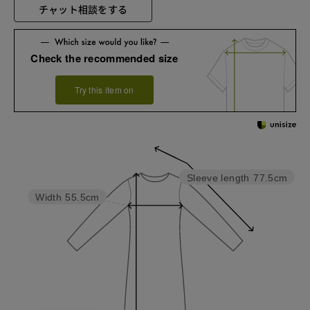
チャット相談をする
Check the recommended size
Try this item on
Sleeve length
77.5cm
Width
55.5cm