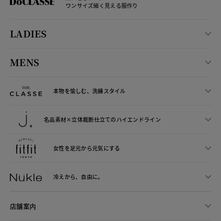
ワンサイズ細く見える服作り
LADIES
MENS
本物を愉しむ、洗練スタイル
名品素材×立体裁断仕立ての
ハイエンドライン
女性を足元から
元気にする
冷えから、
自由に。
店舗案内