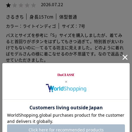
2026.07.22
さるきち
身長157cm
体型普通
カラー：ライトインディゴ
サイズ：7号
バスとサイズを参考に「S」サイズを購入しましたが、着てみ
ると首回りがボタンをはずしてもきつ過ぎて。特別首が太いわ
けでもないのに…てるてる坊主に見えました。どのように着れ
ばモデルさんの様に着こなせるのか不思議です。なので返品さ
せていただきました。
お客様サービスセンターからのコメント
レビューへのご投稿ありがとうございます。
商品について残念な思いをさせてしまい申し訳ございませ
ん。また購入したいと思っていただけるような商品作りに
努めてまいりますので、今後もご意見を頂ければ幸いでご
ざいます。