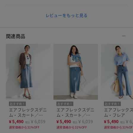
レビューをもっと見る
関連商品
おすすめ！
おすすめ！
おすすめ！
エアフレックスデニ
エアフレックスデニ
エアフレック
ム・スカート／
ム・スカート／
ム・フレア
73cm
88cm
¥
5,490
￥6,039
¥
5,490
￥6,039
¥
5,490
￥6,
税込
税込
税込
通常価格から31%OFF
通常価格から31%OFF
通常価格から31%OF