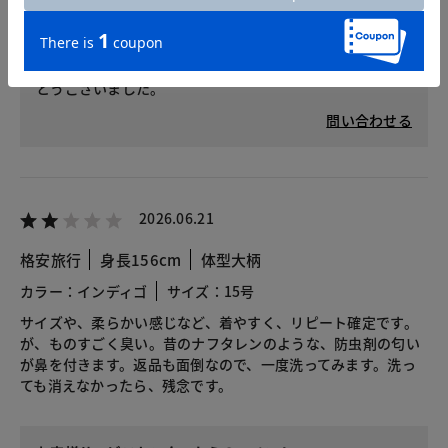
また商品につきまして、ご不明な点があればお電話や、チ
ャットにてご相談やお問い合わせいただけましたら、実際
のサンプルを参考に、詳しくお伝えすることもできますの
で、お気軽にご利用ください。貴重なご意見、誠にありが
とうございました。
問い合わせる
2026.06.21
格安旅行
身長156cm
体型大柄
カラー：インディゴ
サイズ：15号
サイズや、柔らかい感じなど、着やすく、リピート確定です。
が、ものすごく臭い。昔のナフタレンのような、防虫剤の匂い
が鼻を付きます。返品も面倒なので、一度洗ってみます。洗っ
ても消えなかったら、残念です。