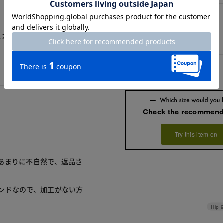
11号
スカートということで似合
13号
15号
Check the recommend
Try this item on
あまりに不自然で、返品さ
ンドなので、加工がない方
Hip