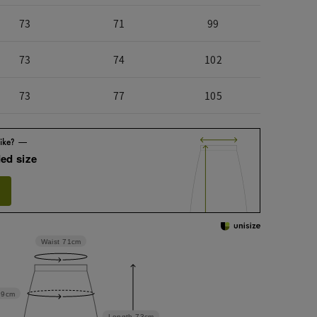
73
71
99
73
74
102
73
77
105
ed size
Waist
71cm
99cm
Length
73cm