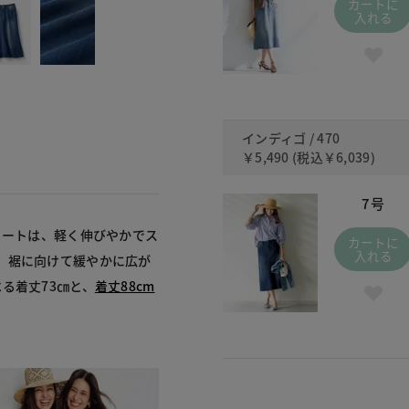
カートに
入れる
インディゴ / 470
￥5,490
(税込
￥6,039
)
7号
カートは、軽く伸びやかでス
カートに
入れる
、裾に向けて緩やかに広が
る着丈73㎝と、
着丈88cm