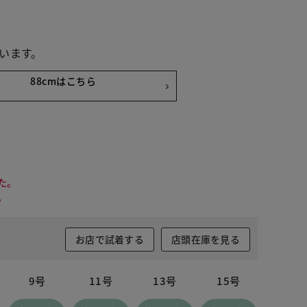
います。
88cmはこちら
た。
。
お店で試着する
店頭在庫を見る
9号
11号
13号
15号
インディゴ