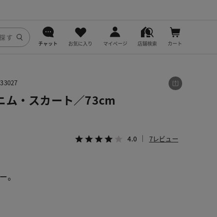
チャット
お気に入り
マイページ
店舗検索
カート
DoCLASSE
3027
j.
ム・スカート／73cm
fitfit
4.0
7レビュー
ー。