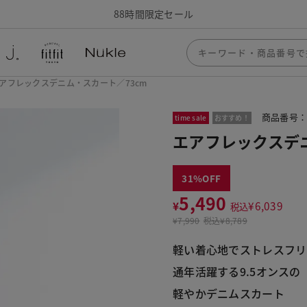
88時間限定セール
アフレックスデニム・スカート／73cm
商品番号：3
time sale
おすすめ！
エアフレックスデニ
31
5,490
¥
¥
6,039
税込
¥
7,990
税込
¥8,789
軽い着心地でストレスフリ
通年活躍する9.5オンスの
軽やかデニムスカート