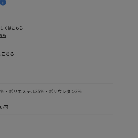
詳しくは
こちら
ちら
は
こちら
3%・ポリエステル25%・ポリウレタン2%
い可