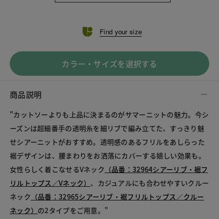
Find your size
カラー・サイズを選択する
商品説明
"
カットソーよりも上品に決まるのがサマーニットの魅力。今シ
ーズンは超細番手の透明糸を細リブで編み立てた、すっきり魅
せシアーニットがおすすめ。透明感のあるフリルをあしらった
裾デザインは、腰まわりをお洒落にカバーする嬉しい効果も。
女性らしく着こなせるVネック
（品番：32964シアーリブ・裾フ
リルトップス／Vネック）
、カジュアルにも合わせやすいクルー
ネック
（品番：32965シアーリブ・裾フリルトップス／クルー
ネック）
の2タイプをご用意。"				
