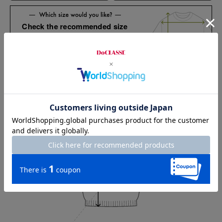
Check the recommended size
Try this item on
Sleeve length
40cm
Shoulder width
35cm
Width
42.5cm