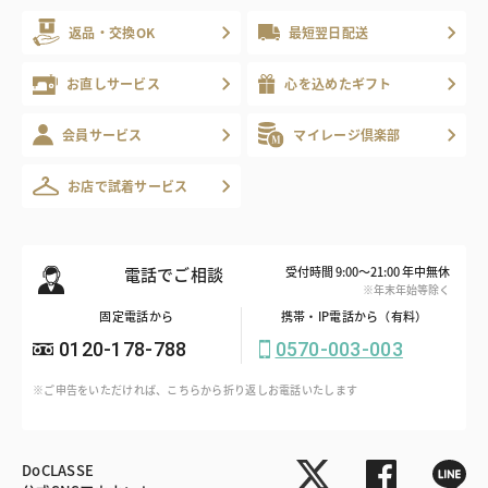
返品・交換OK
最短翌日配送
お直しサービス
心を込めたギフト
会員サービス
マイレージ倶楽部
お店で試着サービス
電話でご相談
受付時間 9:00～21:00 年中無休
※年末年始等除く
固定電話から
携帯・IP電話から（有料）
0120-178-788
0570-003-003
※ご申告をいただければ、こちらから折り返しお電話いたします
DoCLASSE