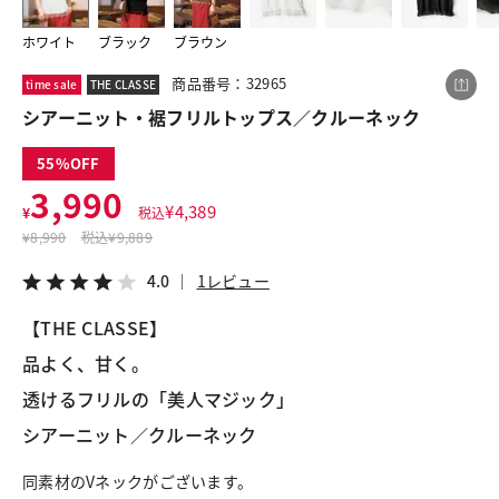
ホワイト
ブラック
ブラウン
この商品をシェアする
商品番号：32965
time sale
THE CLASSE
シアーニット・裾フリルトップス／クルーネック
シアーニット・裾フリルトップス／クルーネック
55
¥3,990
税込¥4,389
3,990
4.0
1レビュー
¥
4,389
¥
税込
¥
8,990
税込
¥9,889
4.0
1レビュー
【THE CLASSE】
LINE
X
メール
品よく、甘く。
透けるフリルの「美人マジック」
シアーニット／クルーネック
同素材のVネックがございます。