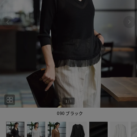
1
|
9
090 ブラック
1
9