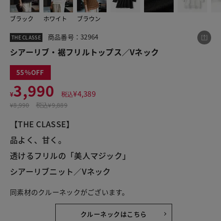
ブラック
ホワイト
ブラウン
この商品をシェアする
商品番号：32964
THE CLASSE
シアーリブ・裾フリルトップス／Vネック
シアーリブ・裾フリルトップス／Vネック
55
¥3,990
税込¥4,389
3,990
¥
4,389
¥
税込
¥
8,990
税込
¥9,889
【THE CLASSE】
品よく、甘く。
LINE
X
メール
透けるフリルの「美人マジック」
シアーリブニット／Vネック
同素材のクルーネックがございます。
クルーネックはこちら