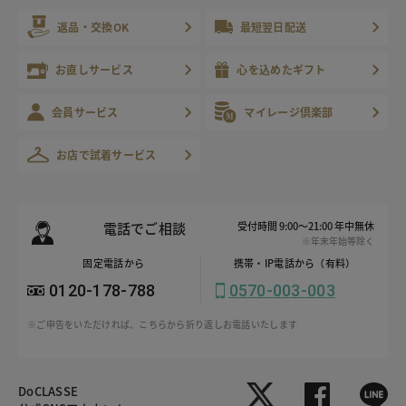
返品・交換OK
最短翌日配送
お直しサービス
心を込めたギフト
会員サービス
マイレージ倶楽部
お店で試着サービス
電話でご相談
受付時間 9:00～21:00 年中無休
※年末年始等除く
固定電話から
携帯・IP電話から（有料）
0120-178-788
0570-003-003
※ご申告をいただければ、こちらから折り返しお電話いたします
DoCLASSE