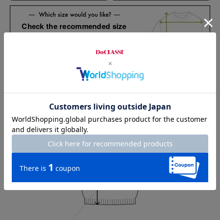
Check the recommended size
Try this item on
Sleeve length
40cm
Shoulder width
35cm
Width
42.5cm