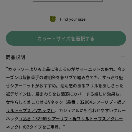
Find your size
カラー・サイズを選択する
商品説明
"
カットソーよりも上品に決まるのがサマーニットの魅力。今シ
ーズンは超細番手の透明糸を細リブで編み立てた、すっきり魅
せシアーニットがおすすめ。透明感のあるフリルをあしらった
裾デザインは、腰まわりをお洒落にカバーする嬉しい効果も。
女性らしく着こなせるVネック
（品番：32964シアーリブ・裾フ
リルトップス／Vネック）
、カジュアルにも合わせやすいクルー
ネック
（品番：32965シアーリブ・裾フリルトップス／クルー
ネック）
の2タイプをご用意。"				
