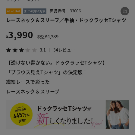
商品番号：33006
new! DoT
まとめ買い対象
レースネック＆スリーブ／半袖・ドゥクラッセTシャツ
この商品をシェアする
3,990
¥
4,389
レースネック＆スリーブ／半袖・ドゥクラッセTシャ
¥
税込
ツ
3.1
34レビュー
¥3,990
税込¥4,389
3.1
34レビュー
【透けない響かない。ドゥクラッセTシャツ】
「ブラウス見えTシャツ」の決定版！
繊細レースで彩った
LINE
X
メール
レースネック＆スリーブ