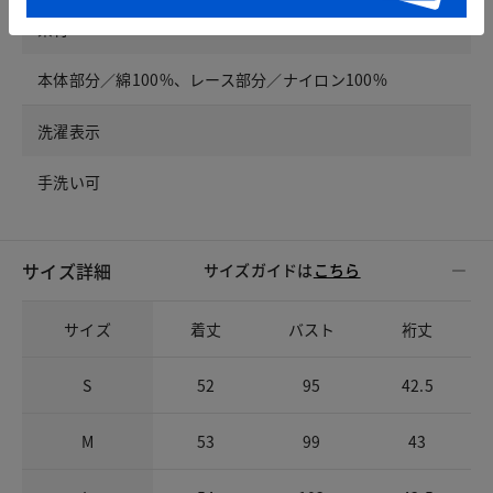
素材
本体部分／綿100%、レース部分／ナイロン100%
洗濯表示
手洗い可
サイズ詳細
サイズガイドは
こちら
サイズ
着丈
バスト
裄丈
S
52
95
42.5
M
53
99
43