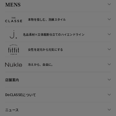
MENS
本物を愉しむ、洗練スタイル
名品素材×立体裁断仕立ての
ハイエンドライン
女性を足元から
元気にする
冷えから、
自由に。
店舗案内
DoCLASSEについて
ニュース