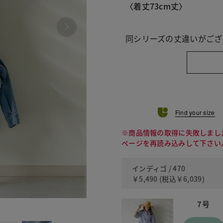
〈着丈73cm丈〉
同シリーズの丈違いがござ
Find your size
※商品情報の取得に失敗しまし
ページを再読み込みして下さい
インディゴ / 470
￥5,490
(税込
￥6,039
)
7号
473 ラ