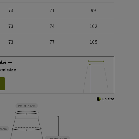
73
71
99
73
74
102
73
77
105
ed size
Waist
71cm
99cm
Length
73cm