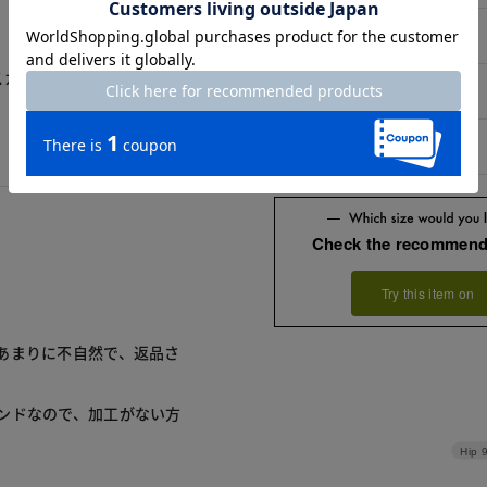
11号
スカートということで似合
13号
15号
Check the recommend
Try this item on
あまりに不自然で、返品さ
ンドなので、加工がない方
Hip