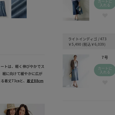
カートに
入れる
ライトインディゴ / 473
￥5,490
(税込
￥6,039
)
7号
カートは、軽く伸びやかでス
カートに
入れる
、裾に向けて緩やかに広が
る着丈73㎝と、
着丈88cm