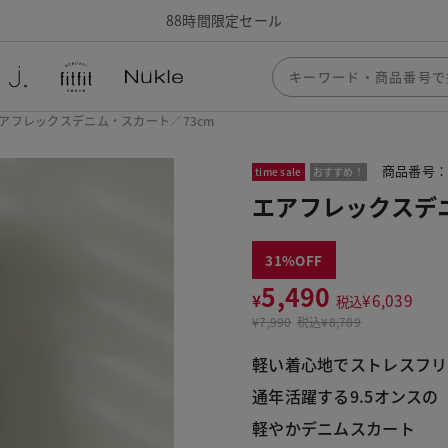
88時間限定セール
アフレックスデニム・スカート／73cm
商品番号：3
time sale
おすすめ！
エアフレックスデニ
31
5,490
¥
¥
6,039
税込
¥
7,990
税込
¥8,789
軽い着心地でストレスフリ
通年活躍する9.5オンスの
軽やかデニムスカート