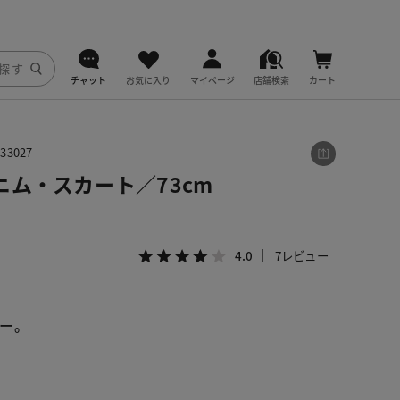
チャット
お気に入り
マイページ
店舗検索
カート
DoCLASSE
3027
j.
ム・スカート／73cm
fitfit
4.0
7レビュー
ー。