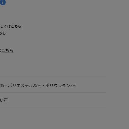
詳しくは
こちら
ちら
は
こちら
3%・ポリエステル25%・ポリウレタン2%
い可