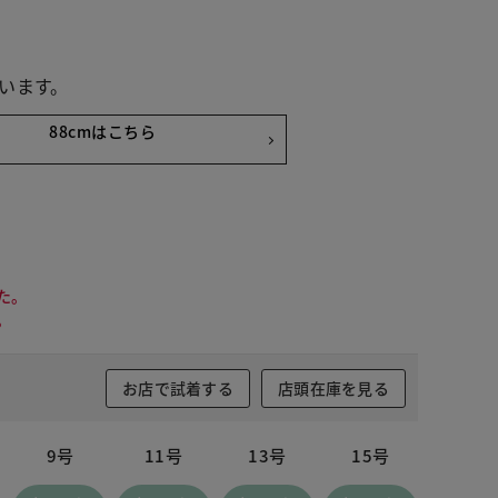
います。
88cmはこちら
た。
。
お店で試着する
店頭在庫を見る
9号
11号
13号
15号
イトインディゴ