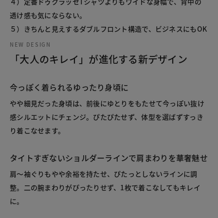
４）定番ドゥクラッセTシャツよりもワイドな身幅で、背中の
透け感も気にならない。
５）きちんと見えするダブルフロント構造で、ビジネスにもOK
NEW DESIGN
「大人のキレイ」が進化する新デザイン
今っぽく着られるゆったり身頃に
やや細見だった身頃は、前後にゆとりをもたせて今っぽい抜け
感シルエットにチェンジ。ぴたぴたせず、体型を選ばずすっき
り着こなせます。
タイトすぎないショルダーラインで肩まわりを華奢魅せ
肩～袖ぐりもやや余裕を持たせ、ぴたっとしないラインに調
整。二の腕まわりがぴったりせず、1枚で着こなしてもキレイ
に。