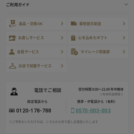
ご利用ガイド
返品・交換OK
最短翌日配送
お直しサービス
心を込めたギフト
会員サービス
マイレージ倶楽部
お店で試着サービス
電話でご相談
受付時間 9:00～21:00 年中無休
※年末年始等除く
固定電話から
携帯・IP電話から（有料）
0120-178-788
0570-003-003
※ご申告をいただければ、こちらから折り返しお電話いたします