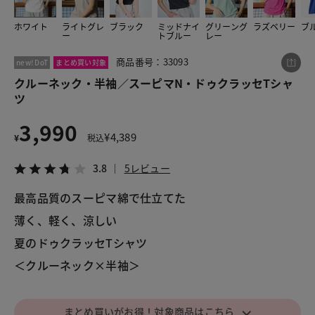
ホワイト
ライトグレ
ブラック
ミッドナイ
グリーング
ラズベリー
ブ
ー
トブルー
レー
この商品をシェアする
商品番号：33093
new! DoT
まとめ買い対象
クルーネック・半袖／スーピマN・ドゥクラッセTシャ
クルーネック・半袖／スーピマN・ドゥクラッセTシ
ツ
ャツ
¥3,990
税込¥4,389
3,990
3.8
5レビュー
¥
4,389
¥
税込
3.8
5レビュー
最高品質のスーピマ綿で仕立てた
LINE
X
メール
薄く、軽く、涼しい
夏のドゥクラッセTシャツ
＜クルーネック×半袖＞
⌵
まとめ買いがお得！対象商品はこちら