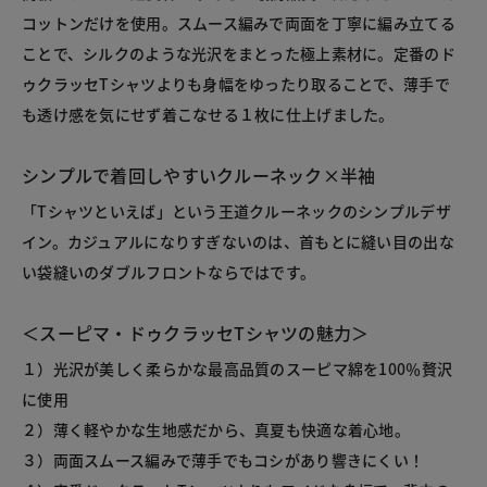
コットンだけを使用。スムース編みで両面を丁寧に編み立てる
ことで、シルクのような光沢をまとった極上素材に。定番のド
ゥクラッセTシャツよりも身幅をゆったり取ることで、薄手で
も透け感を気にせず着こなせる１枚に仕上げました。
シンプルで着回しやすいクルーネック×半袖
「Tシャツといえば」という王道クルーネックのシンプルデザ
イン。カジュアルになりすぎないのは、首もとに縫い目の出な
い袋縫いのダブルフロントならではです。
＜スーピマ・ドゥクラッセTシャツの魅力＞
１）光沢が美しく柔らかな最高品質のスーピマ綿を100％贅沢
に使用
２）薄く軽やかな生地感だから、真夏も快適な着心地。
３）両面スムース編みで薄手でもコシがあり響きにくい！