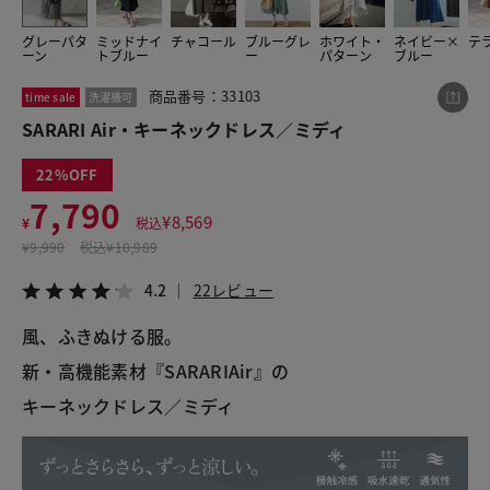
グレーパタ
ミッドナイ
チャコール
ブルーグレ
ホワイト・
ネイビー×
テ
ーン
トブルー
ー
パターン
ブルー
この商品をシェアする
商品番号：33103
time sale
洗濯機可
SARARI Air・キーネックドレス／ミディ
SARARI Air・キーネックドレス／ミディ
¥7,790
税込¥8,569
22
4.2
22レビュー
7,790
¥
8,569
¥
税込
¥
9,990
税込
¥10,989
4.2
22レビュー
LINE
X
メール
風、ふきぬける服。
新・高機能素材『SARARIAir』の
キーネックドレス／ミディ