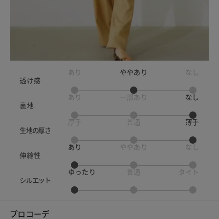
あり
ややあり
なし
透け感
あり
一部あり
なし
裏地
厚手
普通
薄手
生地の厚さ
あり
ややあり
なし
伸縮性
ゆったり
普通
タイト
シルエット
プロコーデ