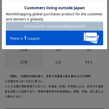
サイズ
着丈
裄丈
7号
112
51.5
9号
113
52.5
11号
114
53
13号
115
54
15号
115
54.5
・「遮熱」（太陽光の熱を遮り、生地下の温度上昇を最大12.3℃抑制）
※試験方法 JIS L 1951に基づく。
※人工太陽灯照射環境下において、本製品（生地）の有無による、生地下の温度
差を測定した結果であり、実際の着用時の体感温度は、環境、気候、個人差によ
り異なります。