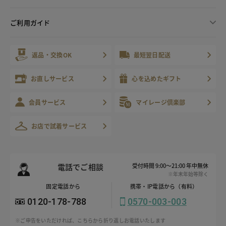
ご利用ガイド
返品・交換OK
最短翌日配送
お直しサービス
心を込めたギフト
会員サービス
マイレージ倶楽部
お店で試着サービス
電話でご相談
受付時間 9:00～21:00 年中無休
※年末年始等除く
固定電話から
携帯・IP電話から（有料）
0120-178-788
0570-003-003
※ご申告をいただければ、こちらから折り返しお電話いたします