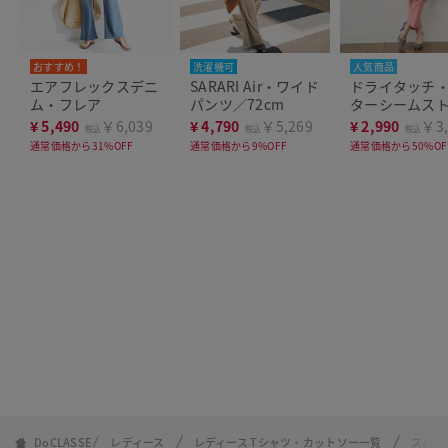
おすすめ！
洗濯機可
人気商品
エアフレックスデニ
SARARI Air・ワイド
ドライタッチ
ム・フレア
パンツ／72cm
ターシームス
ト63cm
¥
5,490
￥6,039
¥
4,790
￥5,269
¥
2,990
￥3,
税込
税込
税込
通常価格から31%OFF
通常価格から9%OFF
通常価格から50%OF
DoCLASSE
レディース
レディース Tシャツ・カットソー一覧
スパン