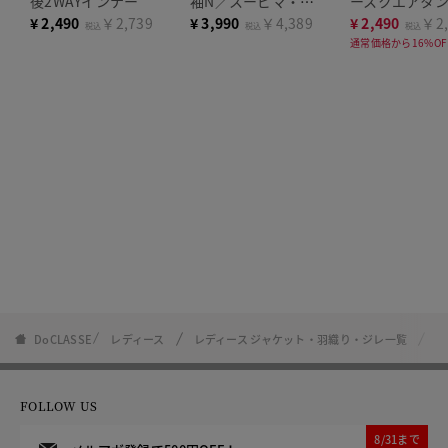
後2WAYインナー
袖N／スーピマ・ド
ースクエアタ
ゥクラッセTシャツ
¥
2,490
￥2,739
¥
3,990
￥4,389
¥
2,490
￥2,
税込
税込
税込
通常価格から16%OF
DoCLASSE
レディース
レディース ジャケット・羽織り・ジレ一覧
リ
FOLLOW US
8/31まで