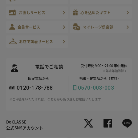
お直しサービス
心を込めたギフト
会員サービス
マイレージ倶楽部
お店で試着サービス
電話でご相談
受付時間 9:00～21:00 年中無休
※年末年始等除く
固定電話から
携帯・IP電話から（有料）
0120-178-788
0570-003-003
※ご申告をいただければ、こちらから折り返しお電話いたします
DoCLASSE
公式SNSアカウント