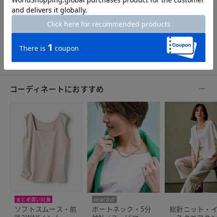
7号
9号
11号
13号
15号
コーディネートにおすすめ
まとめ買い対象
new! DoT
まとめ買い対象
ソフトスムース・前
ボートネック・5分
総針ニット・