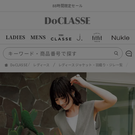
88時間限定セール
LADIES
MENS
DoCLASSE
レディース
レディース ジャケット・羽織り・ジレ一覧
リ