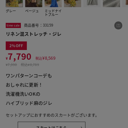
グレー
ベージュ
ミッドナイ
トブルー
この商品をシェアする
商品番号：33159
time sale
リネン混ストレッチ・ジレ
リネン混ストレッチ・ジレ
2
¥7,790
税込¥8,569
7,790
¥
8,569
¥
税込
¥
7,990
税込
¥8,789
ワンパターンコーデも
おしゃれに更新！
LINE
X
メール
洗濯機洗いOKの
ハイブリッド麻のジレ
セットアップにおすすめのスカートがございます。
スカートはこちら