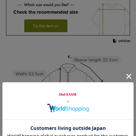
Check the recommended size
Try this item on
Sleeve length
22.5cm
Width
53.5cm
Length
77cm