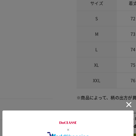
サイズ
着
S
72
M
73
L
74
XL
75
XXL
76
※商品によって、柄の出方が
Check the recommend