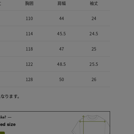
丈
胸囲
肩幅
袖丈
110
44
24
114
45.5
24.5
118
47
25
122
48.5
25.5
128
50
26
異なります。
ed size