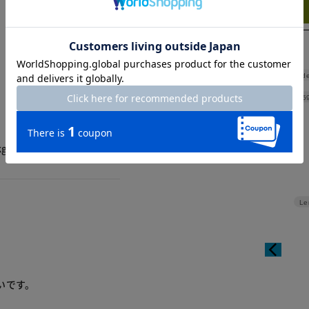
Try this item on
Shoulde
Width
5
g XLサイズ購入しました。
Le
いです。