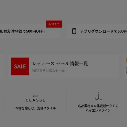
8/31まで
INEお友達登録で500円OFF！
アプリダウンロードで500円
レディース セール情報一覧
WEB限定お得なセール
名品素材×立体裁断仕立ての
本物を愉しむ、洗練スタイル
ハイエンドライン