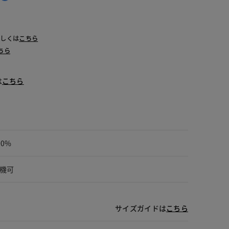
ッドｘネイビー
詳しくは
こちら
ちら
は
こちら
00%
機可
サイズガイドは
こちら