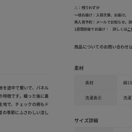
301 レ
△：残りわずか
～頃お届け：入荷次第、お届け。
再入荷予約：メールでお知らせ。
1週間前後でお届け： 詳しくは
こ
商品についてのお問い合わせ
素材
素材
綿1
地を途中で繋いで、パネル
の特徴です。織った後に裏
洗濯表示
洗濯
生地で、チェックの柄もド
夏の季節にふさわしい涼し
サイズ詳細