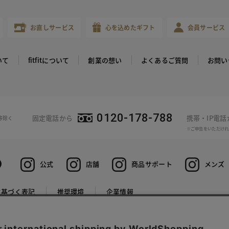
お直しサービス
心を込めたギフト
会員サービス
いて
fitfitについて
創業の想い
よくあるご質問
お問い
0120-178-788
固定電話から
携帯・IP電
等除く
※ご申告をいただけれ
公式
店舗
商品サポート
メンズ
に基づく表記
推奨環境
企業情報