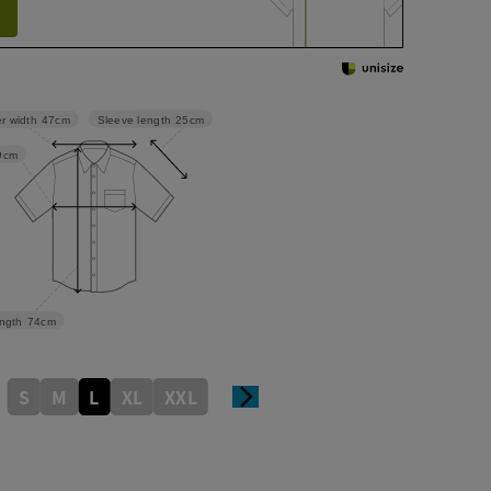
Sleeve length
25cm
r width
47cm
9cm
ngth
74cm
S
M
L
XL
XXL