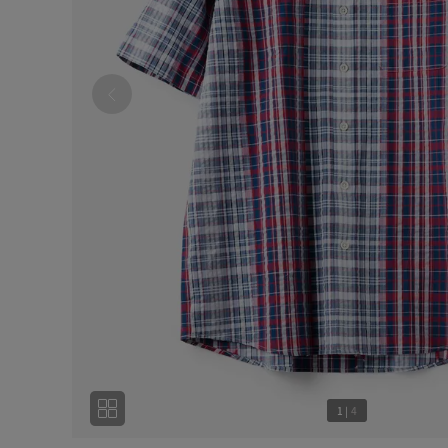
1
|
4