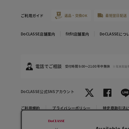
ご利用ガイド
返品・交換OK
最短翌日配送
DoCLASSE店舗案内
fitfit店舗案内
DoCLASSEにつ
電話でご相談
受付時間 9:00～21:00 年中無休
※年末年始
DoCLASSE
公式SNSアカウント
レッドｘネ
イビー
ご利用規約
プライバシーポリシー
特定商取引法