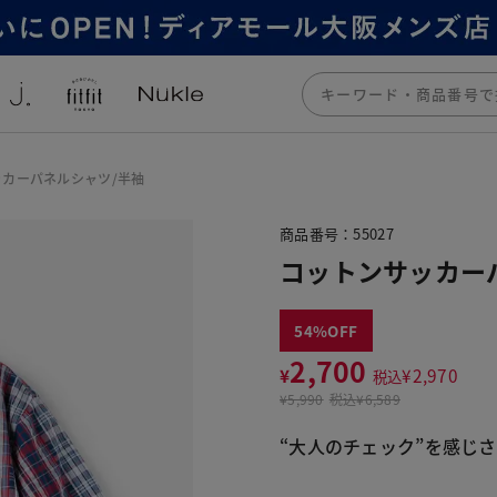
カーパネルシャツ/半袖
商品番号：55027
コットンサッカー
54
2,700
¥
¥
2,970
税込
¥
5,990
税込
¥6,589
“大人のチェック”を感じ