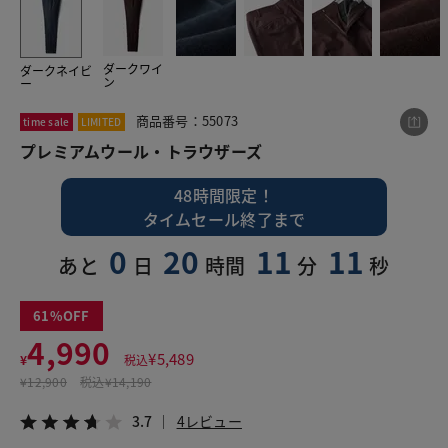
ダークワイ
ダークネイビ
この商品をシェアする
ン
ー
商品番号：55073
time sale
LIMITED
プレミアムウール・トラウザーズ
プレミアムウール・トラウザーズ
¥4,990
税込¥5,489
3.7
4レビュー
48時間限定！
タイムセール終了まで
0
20
11
10
あと
日
時間
分
秒
LINE
X
メール
61
4,990
¥
5,489
¥
税込
¥
12,900
税込
¥14,190
3.7
4レビュー