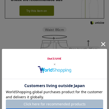
Try this item on
Waist
86cm
Rise length
25cm
Hip
104cm
Thickness of thigh
34.4cm
Inseam length
92cm
Hem width
18.3cm