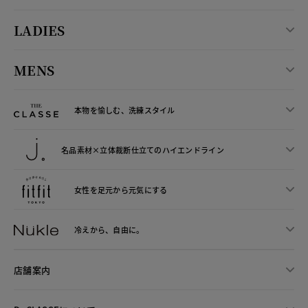
LADIES
MENS
本物を愉しむ、洗練スタイル
名品素材×立体裁断仕立ての
ハイエンドライン
女性を足元から
元気にする
冷えから、
自由に。
店舗案内