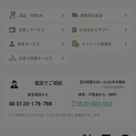
返品・交換OK
最短翌日配送
お直しサービス
心を込めたギフト
会員サービス
マイレージ倶楽部
お店で試着サービス
電話でご相談
受付時間 9:00～21:00 年中無休
※年末年始等除く
固定電話から
携帯・IP電話から（有料）
0120-178-788
0570-003-003
※ご申告をいただければ、こちらから折り返しお電話いたします