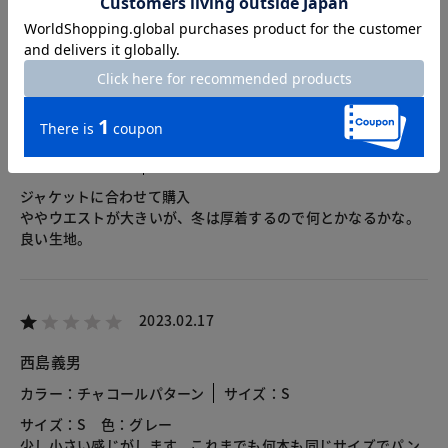
2026.07.26
ヘラジカ
身長171cm
体型普通
カラー：ネイビー
サイズ：M
ジャケットに合わせて購入
ややウエストが大きいが、冬は厚着するので何とかなるかな。
良い生地。
2023.02.17
西島義男
カラー：チャコールパターン
サイズ：S
サイズ：S 色：グレー
少し小さい感じがします。これまでも何本も同じサイズでパン