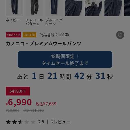
ネイビー
チャコール
ブルー・パ
この商品をシェアする
パターン
ターン
商品番号：55135
time sale
LIMITED
カノニコ・プレミアムウールパンツ
カノニコ・プレミアムウールパンツ
¥6,990
税込¥7,689
2.5
2レビュー
48時間限定！
タイムセール終了まで
1
21
42
31
あと
日
時間
分
秒
LINE
X
メール
64
6,990
¥
7,689
¥
税込
¥
19,900
税込
¥21,890
2.5
2レビュー