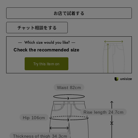
お店で試着する
チャット相談をする
Check the recommended size
Try this item on
Waist
82cm
Rise length
24.7cm
Hip
106cm
Thickness of thigh
34.3cm