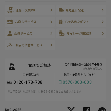
返品・交換OK
最短翌日配送
お直しサービス
心を込めたギフト
会員サービス
マイレージ倶楽部
お店で試着サービス
電話でご相談
受付時間 9:00～21:00 年中無休
※年末年始等除く
固定電話から
携帯・IP電話から（有料）
0120-178-788
0570-003-003
※ご申告をいただければ、こちらから折り返しお電話いたします
DoCLASSE