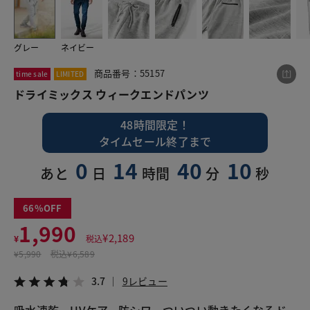
グレー
ネイビー
この商品をシェアする
商品番号：55157
time sale
LIMITED
ドライミックス ウィークエンドパンツ
ドライミックス ウィークエンドパンツ
¥1,990
税込¥2,189
48時間限定！
3.7
9レビュー
タイムセール終了まで
0
14
40
10
あと
日
時間
分
秒
LINE
X
メール
66
1,990
¥
2,189
¥
税込
¥
5,990
税込
¥6,589
3.7
9レビュー
吸水速乾、UVケア、防シワ。ついつい動きたくなるド