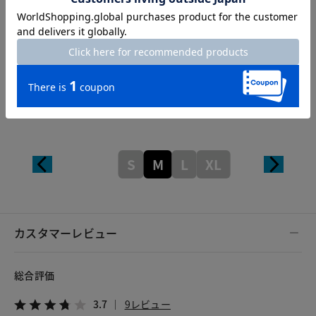
Thickness of thigh
27cm
Inseam length
70cm
S
M
L
XL
カスタマーレビュー
総合評価
3.7
9レビュー