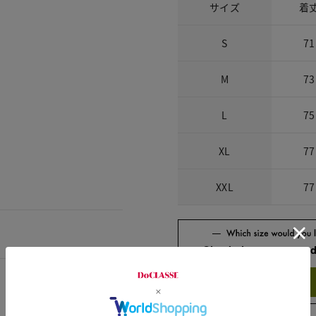
サイズ
着
S
71
M
73
L
75
XL
77
XXL
77
Check the recommend
Try this item on