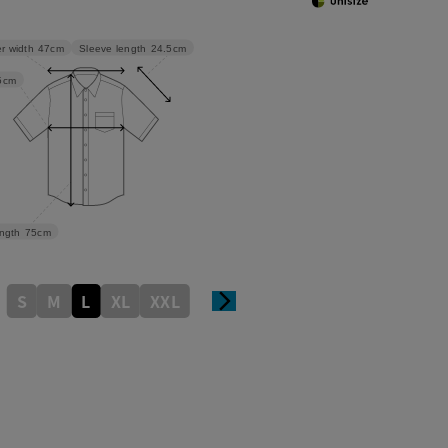
Sleeve length
24.5cm
r width
47cm
5cm
ngth
75cm
S
M
L
XL
XXL