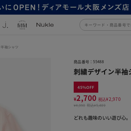
ン半袖シャツ
商品番号：55488
刺繍デザイン半袖
45
2,700
¥
¥
2,970
税込
¥
4,990
税込
¥5,489
どれも趣味のいい遊び心。