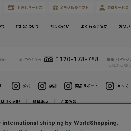
お直しサービス
心を込めたギフト
会員サービス
いて
fitfitについて
創業の想い
よくあるご質問
お問い
0120-178-788
固定電話から
携帯・IP電
等除く
※ご申告をいただけれ
公式
店舗
商品サポート
メンズ
に基づく表記
推奨環境
企業情報