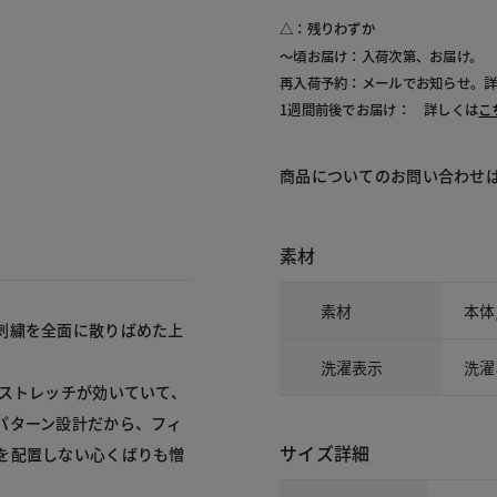
327 コ
△：残りわずか
～頃お届け：入荷次第、お届け。
再入荷予約：メールでお知らせ。
1週間前後でお届け： 詳しくは
こ
商品についてのお問い合わせ
素材
素材
本体
刺繍を全面に散りばめた上
洗濯表示
洗濯
ルストレッチが効いていて、
パターン設計だから、フィ
サイズ詳細
を配置しない心くばりも憎