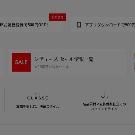
8/31まで
INEお友達登録で500円OFF！
アプリダウンロードで500円
レディース セール情報一覧
WEB限定お得なセール
名品素材×立体裁断仕立ての
本物を愉しむ、洗練スタイル
ハイエンドライン