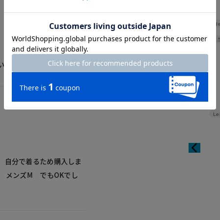
Shoulde
Width
59.
い得でした。
Le
 自分で着るため購入しま
 メンズM でもOKでし