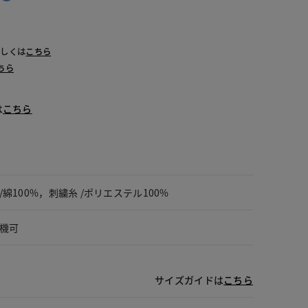
ーラルピンク
詳しくは
こちら
ちら
は
こちら
/綿100%，刺繍糸 /ポリエステル100%
機可
サイズガイドは
こちら