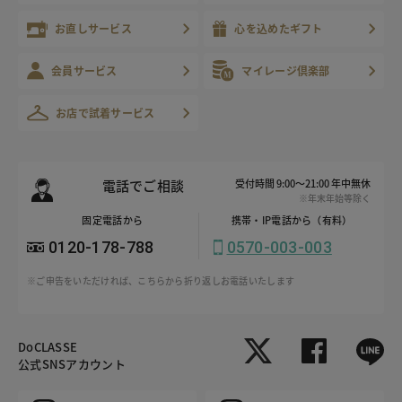
お直しサービス
心を込めたギフト
会員サービス
マイレージ倶楽部
お店で試着サービス
電話でご相談
受付時間 9:00～21:00 年中無休
※年末年始等除く
固定電話から
携帯・IP電話から（有料）
0120-178-788
0570-003-003
※ご申告をいただければ、こちらから折り返しお電話いたします
DoCLASSE
公式SNSアカウント