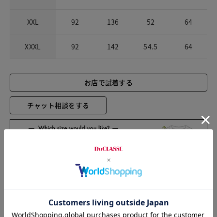
XXL
92
136
52
64
XXXL
92
142
54.5
64
お店で試着する
チャット相談をする
Check the recommended size
Try this item on
Sleeve length
63cm
Shoulder width
49cm