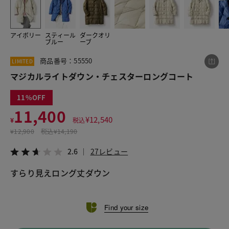
アイボリー
スティール
ダークオリ
この商品をシェアする
ブルー
ーブ
商品番号：55550
LIMITED
マジカルライトダウン・チェスターロングコート
マジカルライトダウン・チェスターロングコート
¥11,400
税込¥12,540
2.6
27レビュー
11
11,400
¥
12,540
¥
税込
¥
12,900
税込
¥14,190
LINE
X
メール
2.6
27レビュー
すらり見えロング丈ダウン
Find your size