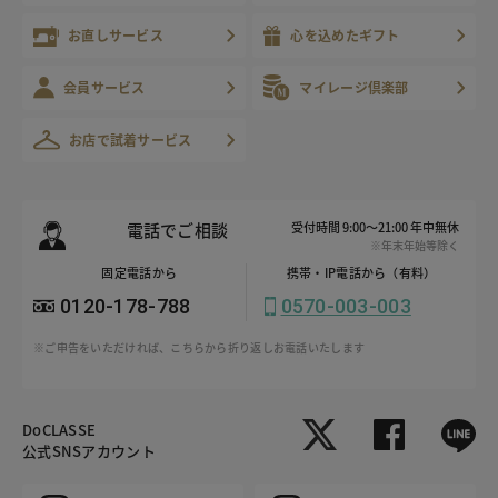
お直しサービス
心を込めたギフト
会員サービス
マイレージ倶楽部
お店で試着サービス
電話でご相談
受付時間 9:00～21:00 年中無休
※年末年始等除く
固定電話から
携帯・IP電話から（有料）
0120-178-788
0570-003-003
※ご申告をいただければ、こちらから折り返しお電話いたします
DoCLASSE
公式SNSアカウント