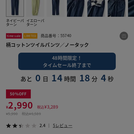
ネイビーパ
イエローパ
この商品をシェアする
ターン
ターン
商品番号：55740
time sale
LIMITED
柄コットンツイルパンツ／ノータック
柄コットンツイルパンツ／ノータック
¥2,990
税込¥3,289
2.4
5レビュー
48時間限定！
タイムセール終了まで
0
14
18
3
あと
日
時間
分
秒
LINE
X
メール
50
2,990
¥
3,289
¥
税込
¥
5,990
税込
¥6,589
2.4
5レビュー