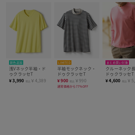
新色追加
LIMITED
まとめ買い対象
浅Vネック半袖・ド
半袖モックネック・
クルーネック
ゥクラッセT
ドゥクラッセT
ドゥクラッセT
¥
3,990
￥4,389
¥
900
￥990
¥
4,600
￥5,
税込
税込
税込
通常価格から77%OFF