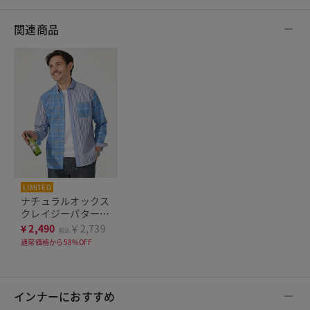
関連商品
LIMITED
ナチュラルオックス
クレイジーパターン
シャツ
¥
2,490
￥2,739
税込
通常価格から58%OFF
インナーにおすすめ