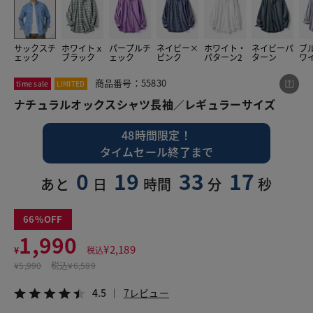
サックスチ
ホワイトｘ
パープルチ
ネイビー×
ホワイト・
ネイビーパ
ブ
この商品をシェアする
ェック
ブラック
ェック
ピンク
パターン2
ターン
ワ
商品番号：55830
time sale
LIMITED
ナチュラルオックスシャツ長袖／レギュラーサイズ
ナチュラルオックスシャツ長袖／レギュラーサイズ
¥1,990
税込¥2,189
4.5
7レビュー
48時間限定！
タイムセール終了まで
0
19
33
16
あと
日
時間
分
秒
LINE
X
メール
66
1,990
¥
2,189
¥
税込
¥
5,990
税込
¥6,589
4.5
7レビュー