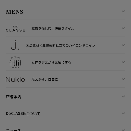
MENS
本物を愉しむ、洗練スタイル
名品素材×立体裁断仕立ての
ハイエンドライン
女性を足元から
元気にする
冷えから、
自由に。
店舗案内
DoCLASSEについて
ニュース