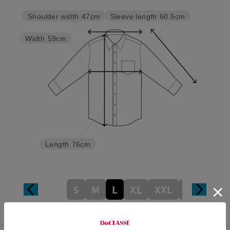
Sleeve length
60.5cm
Shoulder width
47cm
Width
59cm
Length
76cm
S
M
L
XL
XXL
XXXL