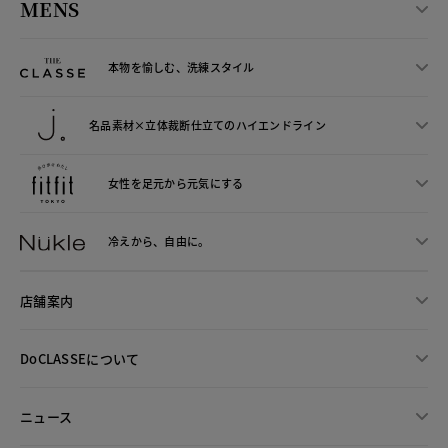
MENS
本物を愉しむ、洗練スタイル
名品素材×立体裁断仕立ての
ハイエンドライン
女性を足元から
元気にする
冷えから、
自由に。
店舗案内
DoCLASSEについて
ニュース