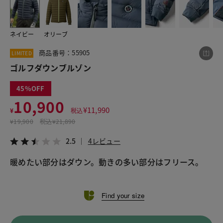
ネイビー
オリーブ
この商品をシェアする
商品番号：55905
LIMITED
ゴルフダウンブルゾン
ゴルフダウンブルゾン
¥10,900
税込¥11,990
45
2.5
4レビュー
10,900
¥
11,990
¥
税込
¥
19,900
税込
¥21,890
2.5
4レビュー
LINE
X
メール
暖めたい部分はダウン。動きの多い部分はフリース。
Find your size