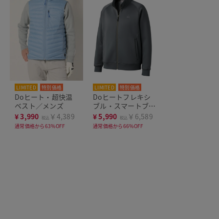
LIMITED
特別価格
LIMITED
特別価格
Doヒート・超快温
Doヒートフレキシ
ベスト／メンズ
ブル・スマートブル
ゾン
¥
3,990
￥4,389
¥
5,990
￥6,589
税込
税込
通常価格から63%OFF
通常価格から66%OFF