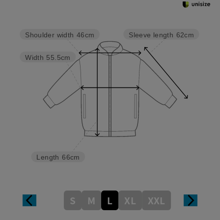
Sleeve length
62cm
Shoulder width
46cm
Width
55.5cm
Length
66cm
S
M
L
XL
XXL