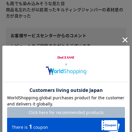
も雨でも染み込みそうな見た目
商品名忘れたが以前買ったキルティングジャンパーの素材感の
方が良かった
お客様サービスセンターからのコメント
レビューへのご投稿ありがとうございます。
商品について残念な思いをさせてしまい申し訳ございませ
ん。返品はご面倒とのことでございますが、ご着用が難し
い場合はできるだけ簡単にご返品いただける方法も記載し
ておりますのでご活用いただければと思います。
【返品交換の詳細】
https://www.doclasse.com/guide/return
また商品につきまして、ご不明な点があればお電話や、チ
ャットにてご相談やお問い合わせいただけましたら、実際
のサンプルを参考に、詳しくお伝えすることもできますの
で、お気軽にご利用ください。