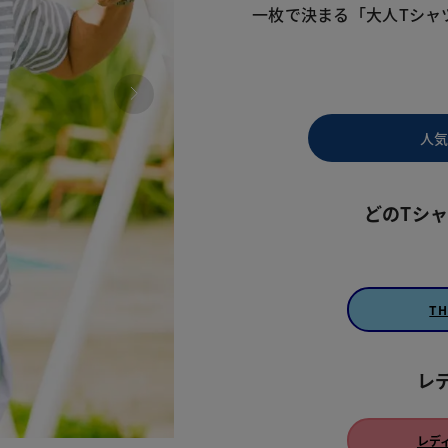
一枚で決まる「大人Tシャ
人
どのTシ
TH
レ
レデ