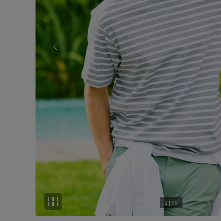
1
|
98