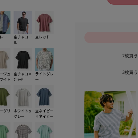
010
レー
杢チャコー
杢レッド
ル
2枚買
3枚買
ージュ
杢チャコ×
ライトグレ
ワイト
ﾌﾞﾗｯｸ
ー
ーグリ
ホワイトｘ
杢ネイビー
グレー
×ネイビー