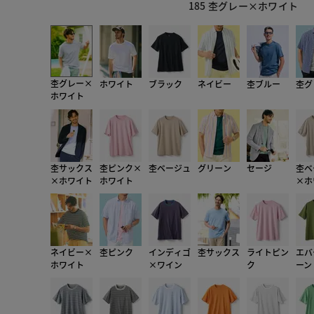
185 杢グレー×ホワイト
杢グレー×
ホワイト
ブラック
ネイビー
杢ブルー
杢グ
ホワイト
杢サックス
杢ピンク×
杢ベージュ
グリーン
セージ
杢ベ
×ホワイト
ホワイト
×ホ
ネイビー×
杢ピンク
インディゴ
杢サックス
ライトピン
エバ
ホワイト
×ワイン
ク
ーン