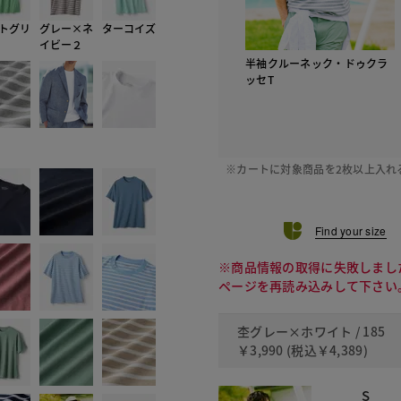
トグリ
グレー×ネ
ターコイズ
イビー２
半袖クルーネック・ドゥクラ
ッセT
※カートに対象商品を2枚以上入れ
Find your size
※商品情報の取得に失敗しまし
ページを再読み込みして下さい
杢グレー×ホワイト / 185
￥3,990
(税込
￥4,389
)
S