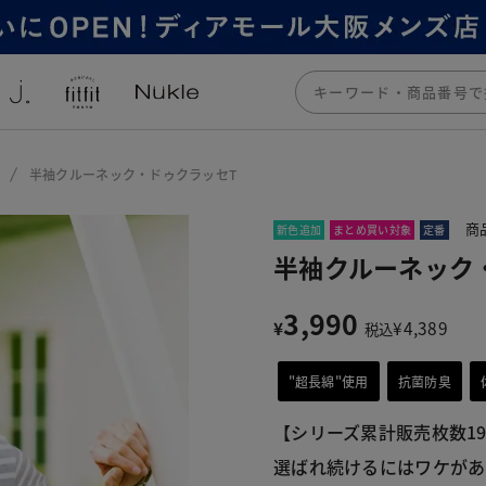
半袖クルーネック・ドゥクラッセT
商
新色追加
まとめ買い対象
定番
半袖クルーネック
3,990
¥
¥
4,389
税込
"超長綿"使用
抗菌防臭
【シリーズ累計販売枚数1
選ばれ続けるにはワケがあ