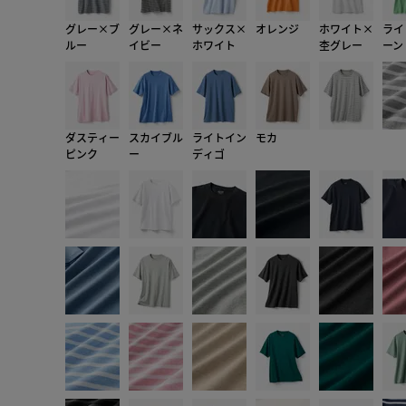
グレー×ブ
グレー×ネ
サックス×
オレンジ
ホワイト×
ライ
ルー
イビー
ホワイト
杢グレー
ーン
ダスティー
スカイブル
ライトイン
モカ
ピンク
ー
ディゴ