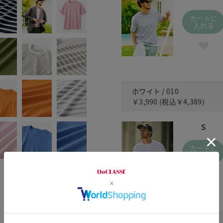
カートに
入れる
ホワイト / 010
￥3,990
(税込
￥4,389
)
S
カートに
入れる
ブラック / 090