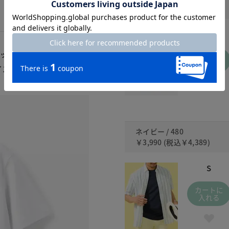
￥3,990
(税込
￥4,389
)
S
ラッセT」。ベーシックなだ
カートに
入れる
イズ感、シルエットにこだ
ネイビー / 480
￥3,990
(税込
￥4,389
)
S
カートに
入れる