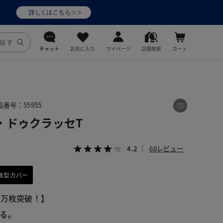
チャット
お気に入り
マイページ
店舗検索
カート
DoCLASSE
j.
品番号：55955
・ドゥクラッセT
fitfit
4.2
68レビュー
体型カバー
9万枚突破！】
る。