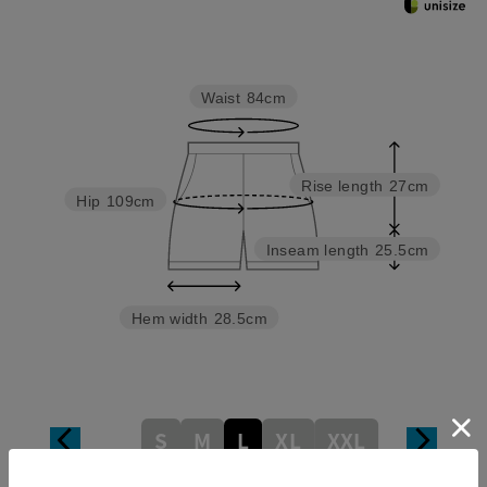
Waist
84cm
Rise length
27cm
Hip
109cm
Inseam length
25.5cm
Hem width
28.5cm
S
M
L
XL
XXL