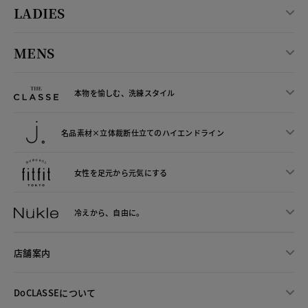
LADIES
MENS
本物を愉しむ、洗練スタイル
名品素材×立体裁断仕立ての
ハイエンドライン
女性を足元から
元気にする
冷えから、
自由に。
店舗案内
DoCLASSEについて