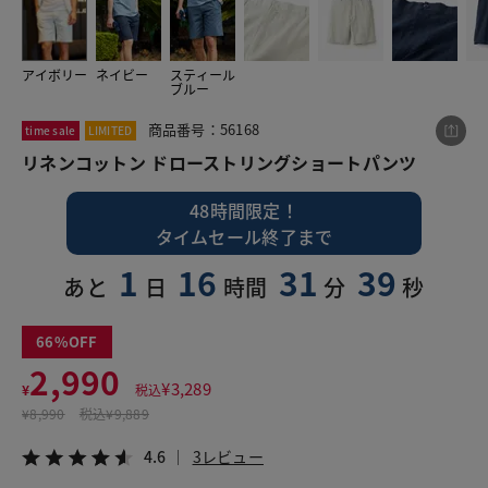
アイボリー
ネイビー
スティール
この商品をシェアする
ブルー
商品番号：56168
time sale
LIMITED
リネンコットン ドローストリングショートパンツ
リネンコットン ドローストリングショートパンツ
¥2,990
税込¥3,289
4.6
3レビュー
48時間限定！
タイムセール終了まで
1
16
31
38
あと
日
時間
分
秒
LINE
X
メール
66
2,990
¥
3,289
¥
税込
¥
8,990
税込
¥9,889
4.6
3レビュー