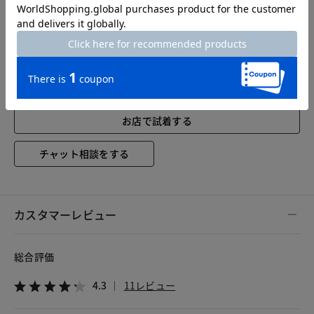
AB7
76
117
48.5
62
AB8
76
121
50
62
お店で試着する
チャット相談をする
カスタマーレビュー
総合評価
4.3
11レビュー