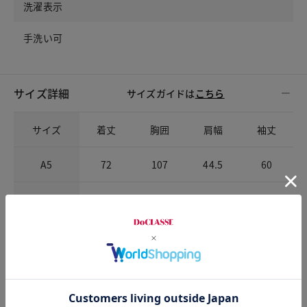
洗濯表示
手洗い可
サイズ詳細
サイズガイドは
こちら
サイズ
着丈
胸囲
肩幅
袖丈
A5
72
107
44.5
60
A6
74
110
46
61
A7
76
114
47.5
62
AB5
72
110
45.5
60
AB6
74
113
47
61