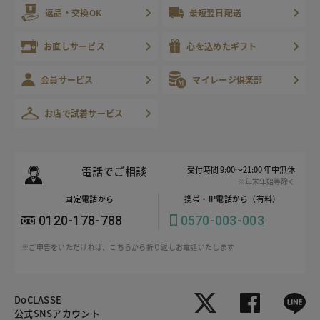
返品・交換OK
最短翌日配送
お直しサービス
心を込めたギフト
会員サービス
マイレージ倶楽部
お店で試着サービス
電話でご相談
受付時間 9:00～21:00 年中無休
※年末年始等除く
固定電話から
携帯・IP電話から（有料）
0120-178-788
0570-003-003
※ご申告をいただければ、こちらから折り返しお電話いたします
DoCLASSE
公式SNSアカウント