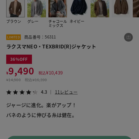
ブラウン
グレー
チャコール
ネイビー
この商品をシェアする
ミックス
商品番号：56311
LIMITED
ラクスマNEO・TEXBRID(R)ジャケット
ラクスマNEO・TEXBRID(R)ジャケット
¥9,490
税込¥10,439
4.3
11レビュー
36
9,490
¥
10,439
¥
税込
¥
14,900
税込
¥16,390
LINE
X
メール
4.3
11レビュー
ジャージに進化。楽がアップ！
バネのように伸びる糸は健在。