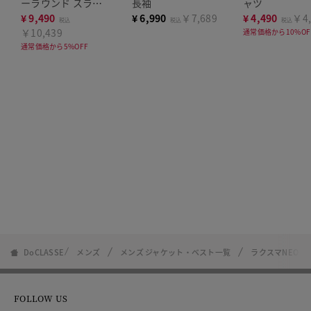
ーラウンド スラッ
長袖
ャツ
クスノータック
¥
9,490
¥
6,990
￥7,689
¥
4,490
￥4,
税込
税込
税込
￥10,439
通常価格から10%OF
通常価格から5%OFF
DoCLASSE
メンズ
メンズ ジャケット・ベスト一覧
ラクスマNEO・T
FOLLOW US