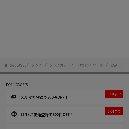
DoCLASSE
メンズ
メンズ カットソー・ポロシャツ一覧
USAコット
FOLLOW US
8/31まで
メルマガ登録で500円OFF！
8/31まで
LINEお友達登録で500円OFF！