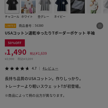
チャコール
ホワイト
杢グレー
ネイビー
この商品をシェアする
商品番号：56380
LIMITED
USAコットン速乾ゆったりTボーダーポケット 半袖
USAコットン速乾ゆったりTボーダーポケット 半袖
¥1,490
税込¥1,639
50
4.7
4レビュー
1,490
¥
1,639
¥
税込
¥
2,990
税込
¥3,289
4.7
4レビュー
LINE
X
メール
長持ち品質のUSAコットン。作りしっかり。
トレーナーより軽いスウェ ットTが初登場。
※商品によって柄の出方が異なります。