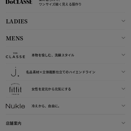
ワンサイズ細く見える服作り
LADIES
MENS
本物を愉しむ、洗練スタイル
名品素材×立体裁断仕立ての
ハイエンドライン
女性を足元から
元気にする
冷えから、
自由に。
店舗案内