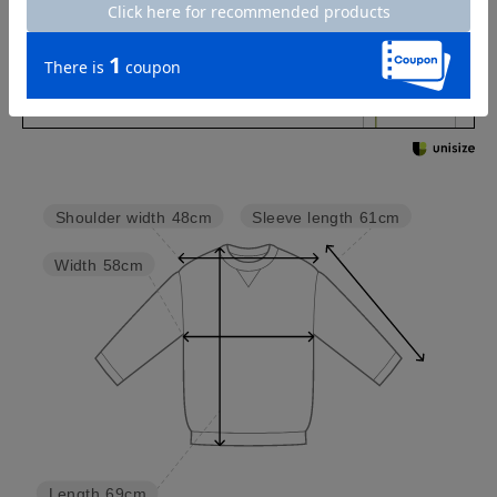
Check the recommended size
Try this item on
Sleeve length
61cm
Shoulder width
48cm
Width
58cm
Length
69cm