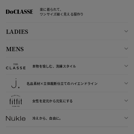
楽に着られて、
ワンサイズ細く見える服作り
LADIES
MENS
本物を愉しむ、洗練スタイル
名品素材×立体裁断仕立ての
ハイエンドライン
女性を足元から
元気にする
冷えから、
自由に。