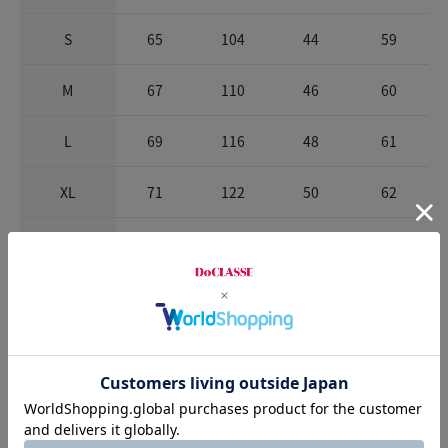
S
65
104
44
59
M
67
110
46
60
L
69
116
48
61
XL
71
122
50
62
XXL
73
128
52
62
※商品によって柄の出方が異なります。
お店で試着する
チャット相談をする