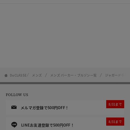
DoCLASSE
メンズ
メンズ パーカー・ブルゾン一覧
ジャガード千鳥
FOLLOW US
8/31まで
メルマガ登録で500円OFF！
8/31まで
LINEお友達登録で500円OFF！