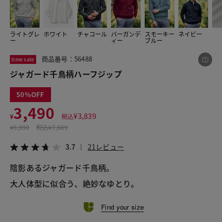
ライトグレ
ホワイト
チャコール
バーガンデ
スモーキー
ネイビー
この商品をシェアする
ー
ィー
ブルー
商品番号：56488
time sale
ジャガード千鳥柄ハーフジップ
ジャガード千鳥柄ハーフジップ
¥3,490
税込¥3,839
3.7
21レビュー
50
3,490
¥
3,839
¥
税込
¥
6,990
税込
¥7,689
LINE
X
メール
3.7
21レビュー
陰影あるジャガード千鳥柄。
大人体型に似合う、絶妙なゆとり。
Find your size