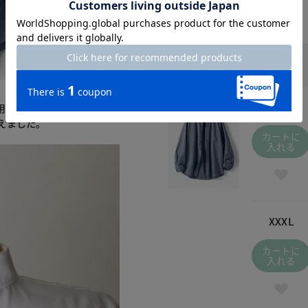
インディゴ / 470
￥5,990
(税込
￥6,589
)
S
用していてストレスを感じ
えました。
カートに
入れる
XXXL
カートに
入れる