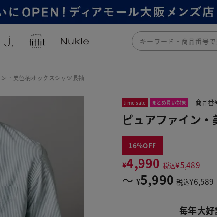
イン・美色柄オックスシャツ長袖
商品番号
time sale
まとめ買い対象
ピュアファイン・
16
4,990
¥
¥
5,489
税込
5,990
〜
¥
¥
6,589
税込
毎年大好