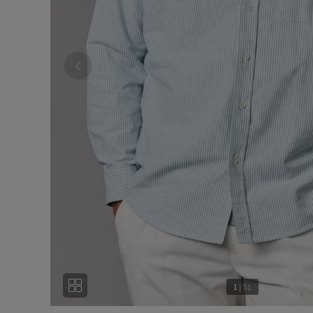
1
|
51