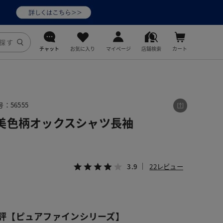
チャット
お気に入り
マイページ
店舗検索
カート
DoCLASSE
j.
：56555
美色柄オックスシャツ長袖
fitfit
3.9
22レビュー
評【ピュアファインシリーズ】