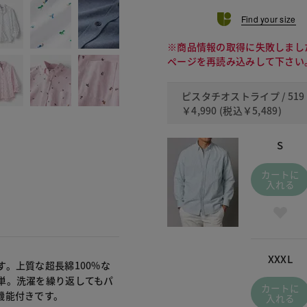
Find your size
※商品情報の取得に失敗しまし
ページを再読み込みして下さい
ピスタチオストライプ / 519
￥4,990
(税込
￥5,489
)
S
カートに
入れる
XXXL
。上質な超長綿100%な
単。洗濯を繰り返してもパ
カートに
機能付きです。
入れる