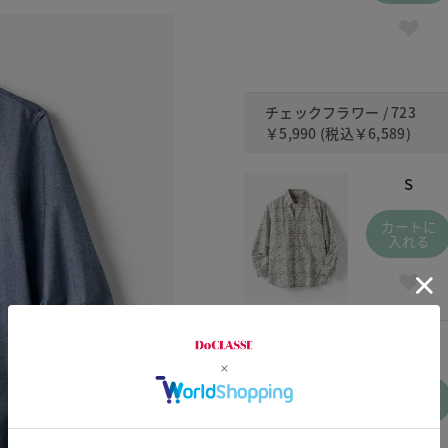
チェックフラワー / 723
￥5,990
(税込
￥6,589
)
S
カートに
入れる
XXXL
カートに
入れる