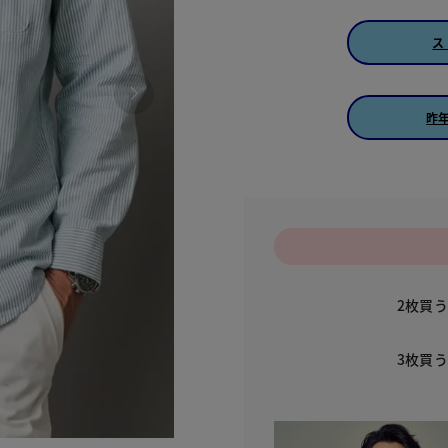
ス
昨
2枚買
3枚買