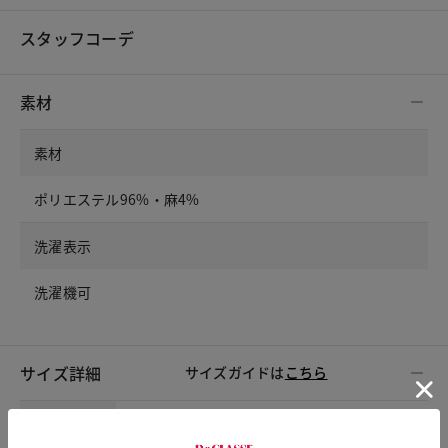
スタッフコーデ
素材
素材
ポリエステル96%・麻4%
洗濯表示
洗濯機可
サイズ詳細
サイズガイドは
こちら
サイズ
着丈
胸囲
肩幅
袖丈