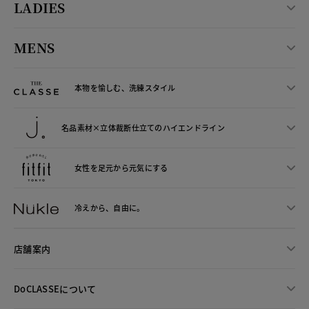
LADIES
MENS
本物を愉しむ、洗練スタイル
名品素材×立体裁断仕立ての
ハイエンドライン
女性を足元から
元気にする
冷えから、
自由に。
店舗案内
DoCLASSEについて