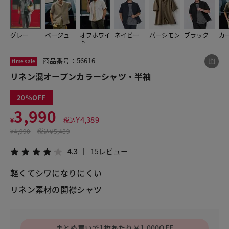
グレー
ベージュ
オフホワイ
ネイビー
パーシモン
ブラック
カ
この商品をシェアする
ト
商品番号：56616
time sale
リネン混オープンカラーシャツ・半袖
リネン混オープンカラーシャツ・半袖
¥3,990
税込¥4,389
4.3
15レビュー
20
3,990
¥
4,389
¥
税込
¥
4,990
税込
¥5,489
LINE
X
メール
4.3
15レビュー
軽くてシワになりにくい
リネン素材の開襟シャツ
まとめ買いで1枚あたり￥1,000OFF