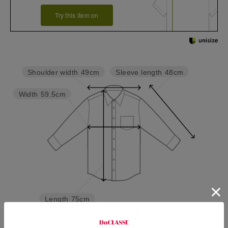
Try this item on
Sleeve length
48cm
Shoulder width
49cm
Width
59.5cm
Length
75cm