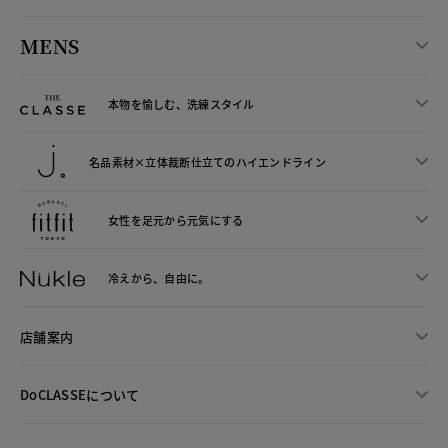
MENS
本物を愉しむ、洗練スタイル
名品素材×立体裁断仕立ての
ハイエンドライン
女性を足元から
元気にする
冷えから、
自由に。
店舗案内
DoCLASSEについて