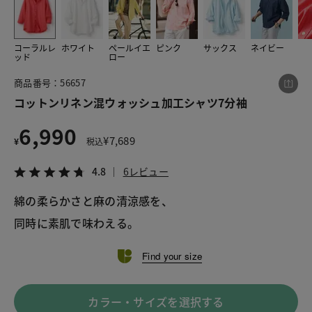
コーラルレ
ホワイト
ペールイエ
ピンク
サックス
ネイビー
この商品をシェアする
ッド
ロー
商品番号：56657
コットンリネン混ウォッシュ加工シャツ7分袖
コットンリネン混ウォッシュ加工シャツ7分袖
¥6,990
税込¥7,689
4.8
6レビュー
6,990
¥
7,689
¥
税込
4.8
6レビュー
綿の柔らかさと麻の清涼感を、
LINE
X
メール
同時に素肌で味わえる。
Find your size
カラー・サイズを選択する