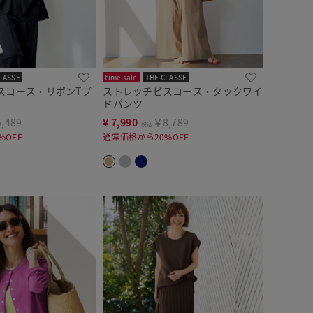
LASSE
time sale
THE CLASSE
スコース・リボンTブ
ストレッチビスコース・タックワイ
ドパンツ
,489
¥
7,990
￥8,789
税込
%OFF
通常価格から20%OFF