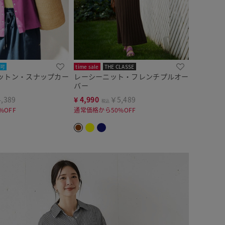
可
time sale
THE CLASSE
ットン・スナップカー
レーシーニット・フレンチプルオー
バー
,389
¥
4,990
￥5,489
税込
%OFF
通常価格から50%OFF