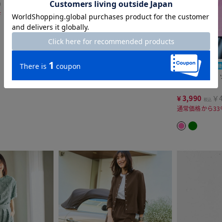
9
F
time sale
洗濯機
高密度シルコ
ディガン
¥
3,990
￥4
税込
通常価格から33