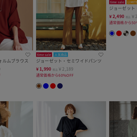
time sale
LIMIT
ジョーゼット
¥
2,490
￥2
税込
通常価格から50
time sale
人気商品
ォルムブラウス
ジョーゼット・セミワイドパンツ
9
¥
1,990
￥2,189
税込
F
通常価格から60%OFF