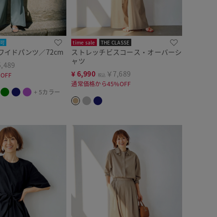
可
time sale
THE CLASSE
r・ワイドパンツ／72cm
ストレッチビスコース・オーバーシ
ャツ
,489
¥
6,990
￥7,689
OFF
税込
通常価格から45%OFF
+ 5カラー