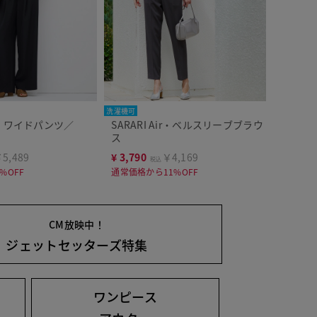
洗濯機可
Air・ワイドパンツ／
SARARI Air・ベルスリーブブラウ
ス
5,489
¥
3,790
￥4,169
税込
%OFF
通常価格から11%OFF
CM放映中！
ジェットセッターズ特集
ワンピース