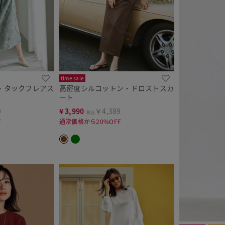
time sale
・タックフレアス
高密度シルコットン・ドロストスカ
ート
9
¥
3,990
￥4,389
税込
F
通常価格から20%OFF