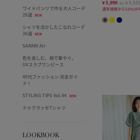
¥
5,990
￥6,58
税込
ワイドパンツで作る大人コーデ
通常価格から53%OF
29選
NEW
シャツを活かしたこなれコーデ
36選
NEW
SARARI Air
色を楽しむ、柄で華やぐ。
UVスラブワンピース
40代ファッション 完全ガイ
ド！
STYLING TIPS Vol.44
NEW
ドゥクラッセTシャツ
LOOKBOOK