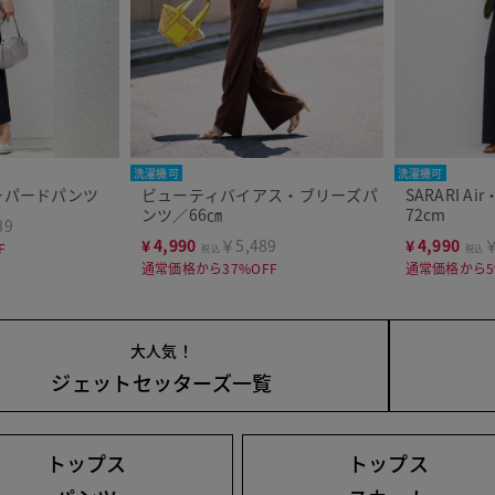
洗濯機可
洗濯機可
・テーパードパンツ
ビューティバイアス・ブリーズパ
SARARI 
ンツ／66㎝
72cm
89
¥
4,990
￥5,489
¥
4,990
￥
F
税込
税込
通常価格から37%OFF
通常価格から5
大人気！
ジェットセッターズ一覧
トップス
トップス