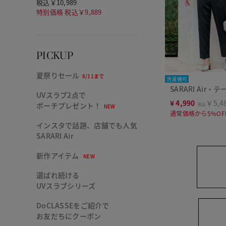
税込￥10,989
特別価格 税込￥9,889
PICKUP
夏祭りセール
8/11まで
洗濯機可
SARARI Air
UVスラブ2点で
¥
4,990
￥5,4
ポーチプレゼント！
税込
NEW
通常価格から5%OF
インスタで話題、店舗でも人気
SARARI Air
新作アイテム
NEW
選ばれ続ける
UVスラブシリーズ
DoCLASSEをご紹介で
お友だちにクーポン