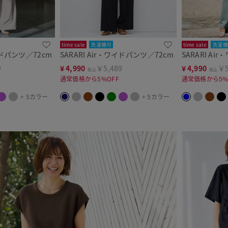
time sale
洗濯機可
time sale
洗濯機
ワイドパンツ／72cm
SARARI Air・ワイドパンツ／72cm
SARARI Ai
9
¥
4,990
￥5,489
¥
4,990
￥5
税込
税込
通常価格から5%OFF
通常価格から5%
+ 5カラー
+ 5カラー