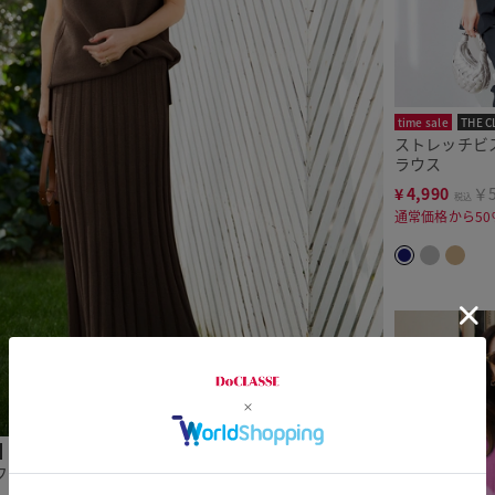
time sale
THE C
ストレッチビ
ラウス
¥
4,990
￥5
税込
通常価格から50
フレアスカート