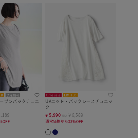
ED
洗濯機可
time sale
LIMITED
オープンバックチュニ
UVニット・バックレースチュニッ
ク
,189
¥
5,990
￥6,589
税込
%OFF
通常価格から33%OFF