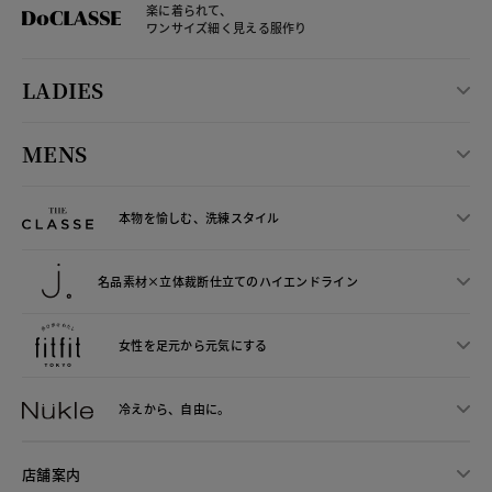
楽に着られて、
ワンサイズ細く見える服作り
LADIES
MENS
本物を愉しむ、洗練スタイル
名品素材×立体裁断仕立ての
ハイエンドライン
女性を足元から
元気にする
冷えから、
自由に。
店舗案内