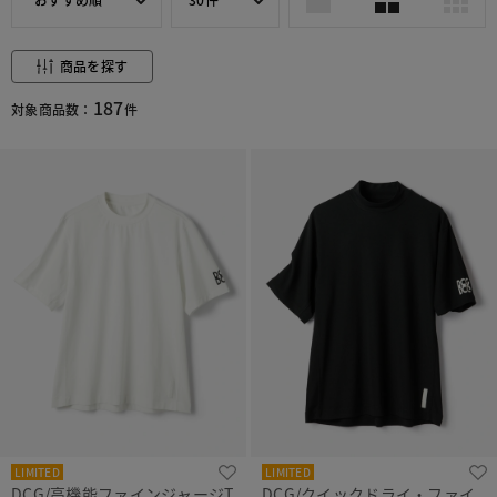
商品を探す
187
対象商品数：
件
LIMITED
LIMITED
DCG/高機能ファインジャージT
DCG/クイックドライ・ファイ