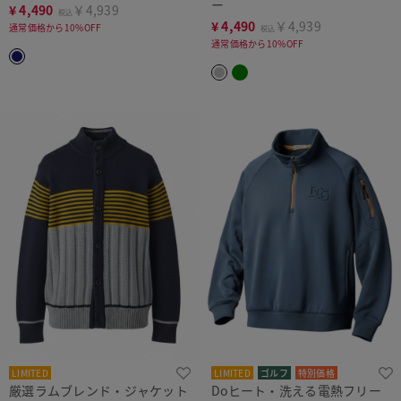
ー
¥
4,490
￥4,939
税込
¥
4,490
￥4,939
通常価格から10%OFF
税込
通常価格から10%OFF
LIMITED
LIMITED
ゴルフ
特別価格
厳選ラムブレンド・ジャケット
Doヒート・洗える電熱フリー