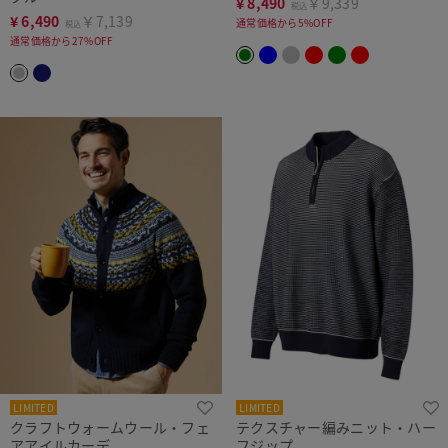
¥
8,490
￥9,339
税込
¥
6,490
￥7,139
通常価格から5%OFF
税込
通常価格から27%OFF
LIMITED
LIMITED
クラフトウォームウール・フェ
テクスチャー編みニット・ハー
アアイルカーデ
フジップ