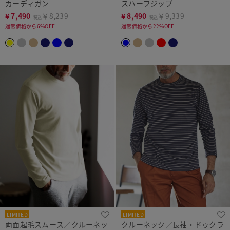
カーディガン
スハーフジップ
¥
7,490
￥8,239
¥
8,490
￥9,339
税込
税込
通常価格から6%OFF
通常価格から22%OFF
LIMITED
LIMITED
両面起毛スムース／クルーネッ
クルーネック／長袖・ドゥクラ