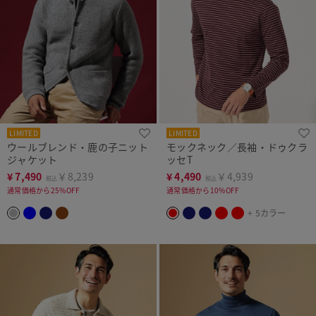
LIMITED
LIMITED
ウールブレンド・鹿の子ニット
モックネック／長袖・ドゥクラ
ジャケット
ッセT
¥
7,490
￥8,239
¥
4,490
￥4,939
税込
税込
通常価格から25%OFF
通常価格から10%OFF
+ 5カラー