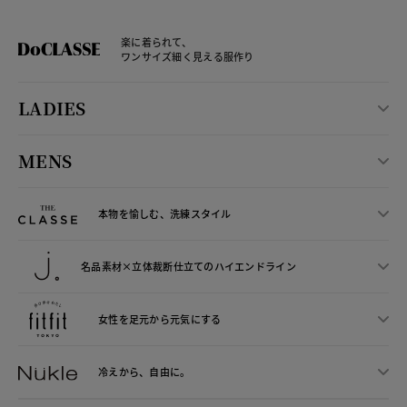
楽に着られて、
ワンサイズ細く見える服作り
LADIES
MENS
本物を愉しむ、洗練スタイル
名品素材×立体裁断仕立ての
ハイエンドライン
女性を足元から
元気にする
冷えから、
自由に。