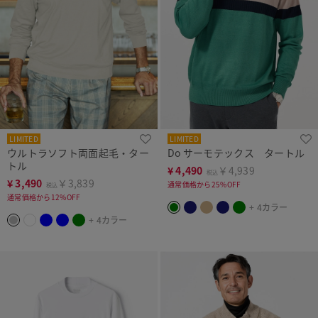
LIMITED
LIMITED
ウルトラソフト両面起毛・ター
Do サーモテックス タートル
トル
¥
4,490
￥4,939
税込
¥
3,490
￥3,839
通常価格から25%OFF
税込
通常価格から12%OFF
+ 4カラー
+ 4カラー