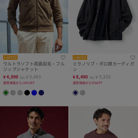
LIMITED
LIMITED
ウルトラソフト両面起毛・フル
ミラノリブ・ポロ襟カーディガ
ジップジャケット
ン
¥
4,990
￥5,489
¥
8,490
￥9,339
税込
税込
通常価格から16%OFF
通常価格から5%OFF