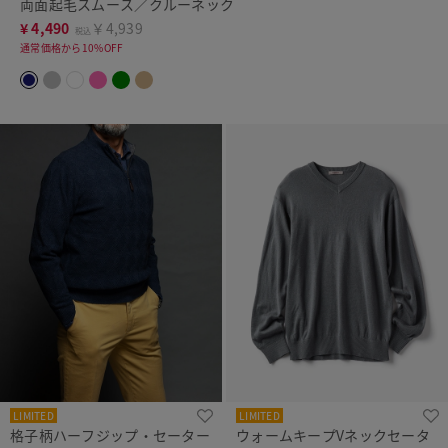
両面起毛スムース／クルーネック
¥
4,490
￥4,939
税込
通常価格から10%OFF
LIMITED
LIMITED
格子柄ハーフジップ・セーター
ウォームキープVネックセータ