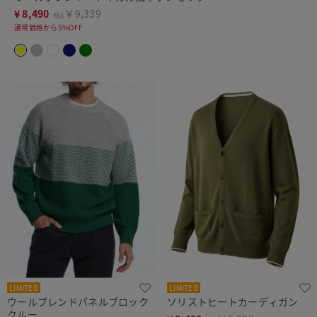
¥
8,490
￥9,339
税込
通常価格から5%OFF
LIMITED
LIMITED
ウールブレンドパネルブロック
ソリストヒートカーディガン
クルー