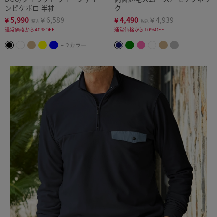
ンピケポロ 半袖
ク
¥
5,990
￥6,589
¥
4,490
￥4,939
税込
税込
通常価格から40%OFF
通常価格から10%OFF
+ 2カラー