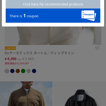
LIMITED
Doサーモテックス タートル／ティップライン
¥
4,990
￥5,489
税込
通常価格から16%OFF