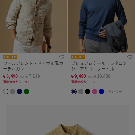
LIMITED
LIMITED
ウールブレンド・ドネガル風カ
プレミアムウール ラネロッ
ーディガン
シ アミコ タートル
¥
6,490
￥7,139
¥
9,490
￥10,439
税込
税込
通常価格から35%OFF
通常価格から5%OFF
+ 9カラー