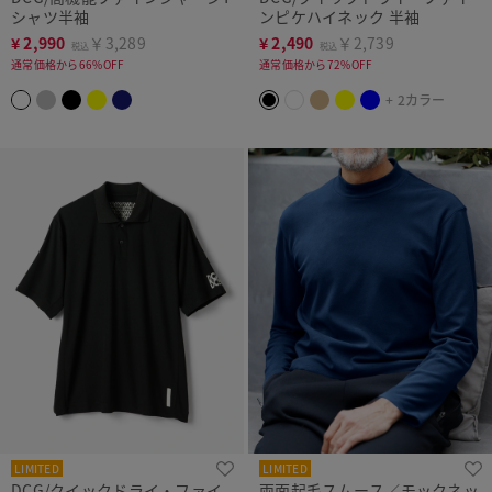
シャツ半袖
ンピケハイネック 半袖
¥
2,990
￥3,289
¥
2,490
￥2,739
税込
税込
通常価格から66%OFF
通常価格から72%OFF
+ 2カラー
LIMITED
LIMITED
DCG/クイックドライ・ファイ
両面起毛スムース／モックネッ