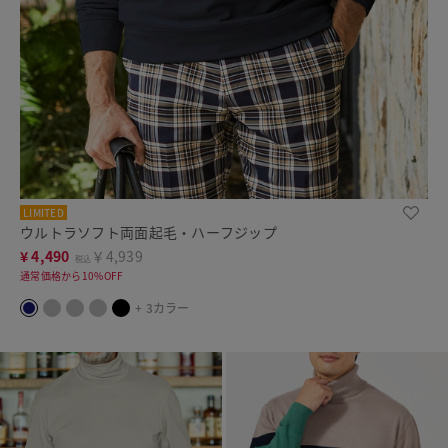
LIMITED
ウルトラソフト両面起毛・ハーフジップ
¥
4,490
￥4,939
税込
通常価格から10%OFF
+ 3カラー