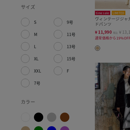
サイズ
time sale
LIMITED
ヴィンテージジャ
S
9号
ドパンツ
¥
11,990
￥13,
税込
M
11号
通常価格から19%OF
L
13号
XL
15号
XXL
F
7号
カラー