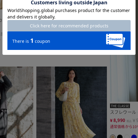
THE CLASSE
カード・テーパー
レオパードジャカード・タックフレ
アスカート
189
¥
8,990
￥9,889
税込
F
通常価格から49%OFF
THE CLASSE
スフレウール
¥
8,990
￥9
税込
通常価格から10