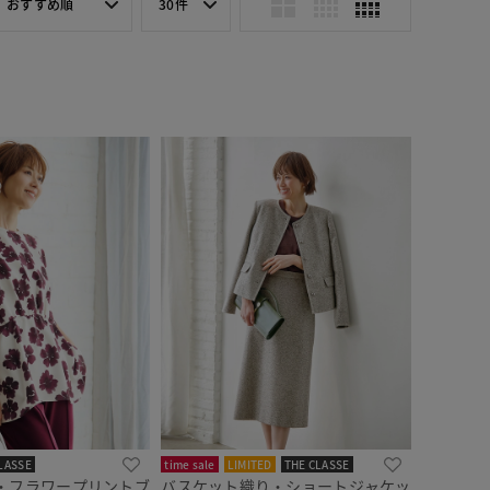
おすすめ順
30件
LASSE
time sale
LIMITED
THE CLASSE
・フラワープリントブ
バスケット織り・ショートジャケッ