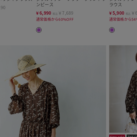
ンピース
ラウス
190
¥
6,990
￥7,689
¥
5,900
￥6
税込
税込
通常価格から60%OFF
通常価格から54
time sale
THE C