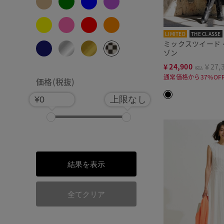
LIMITED
THE CLASSE
ミックスツイード
ゾン
¥
24,900
￥27,
税込
通常価格から37%OF
価格(税抜)
¥0
上限なし
結果を表示
全てクリア