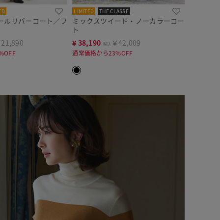
ED
LIMITED
THE CLASSE
ールリバーコート／フ
ミックスツイード・ノーカラーコー
ト
21,890
¥
38,190
￥42,009
税込
%OFF
通常価格から23%OFF