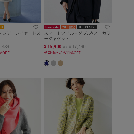
ED
time sale
WEB限定
THE CLASSE
・シアーレイヤードス
スマートツイル・ダブルVノーカラ
ージャケット
,489
¥
15,900
￥17,490
税込
%OFF
通常価格から11%OFF