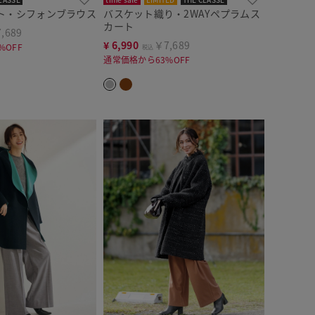
ト・シフォンブラウス
バスケット織り・2WAYペプラムス
カート
,689
¥
6,990
￥7,689
%OFF
税込
通常価格から63%OFF