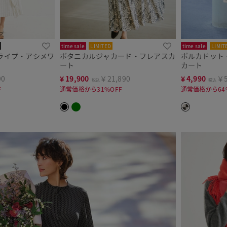
time sale
LIMITED
time sale
LIMIT
ライプ・アシメワ
ボタニカルジャカード・フレアスカ
ポルカドット
ート
カート
90
¥
19,900
￥21,890
¥
4,990
￥5
税込
税込
F
通常価格から31%OFF
通常価格から64