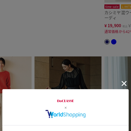
time sale
LIMIT
カシミヤ混ウ
ーディ
¥
19,900
￥
税込
通常価格から42