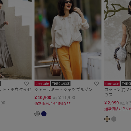
time sale
THE CLASSE
time sale
THE C
ット・ボウタイセ
シアーラミー・シャツブルゾン
コットン混ワ
ウス
¥
10,900
￥11,990
税込
990
¥
2,990
￥3
通常価格から15%OFF
税込
F
通常価格から50