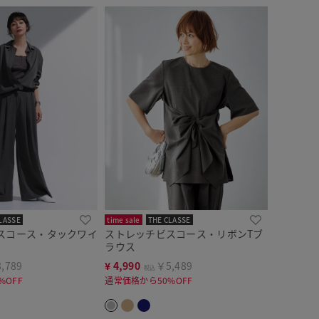
LASSE
time sale
THE CLASSE
スコース・タックワイ
ストレッチビスコース・リボンTブ
ラウス
,789
¥
4,990
￥5,489
税込
%OFF
通常価格から50%OFF