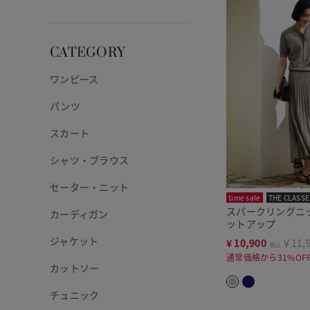
CATEGORY
ワンピース
パンツ
スカート
シャツ・ブラウス
セーター・ニット
time sale
THE CLASSE
スパークリングニ
カーディガン
ットアップ
ジャケット
¥
10,900
￥11,
税込
通常価格から31%OF
カットソー
チュニック