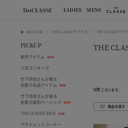
LADIES
MENS
DoCLASSE
THE CLASSE(ザクラス)
THE CLASSE(
THE C
PICKUP
新作アイテム
NEW
人気ランキング
竹下玲奈さんが着る
初夏の名品アイテム
NEW
9件
ございます。
竹下玲奈さんが着る
初夏の最旬ベーシック
NEW
商品を探す
THE CLASSE SALE
NEW
アウトレットコーナー