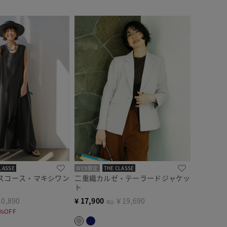
LASSE
WEB限定
THE CLASSE
スコース・マキシワン
二重織カルゼ・テーラードジャケッ
ト
0,890
¥
17,900
￥19,690
税込
%OFF