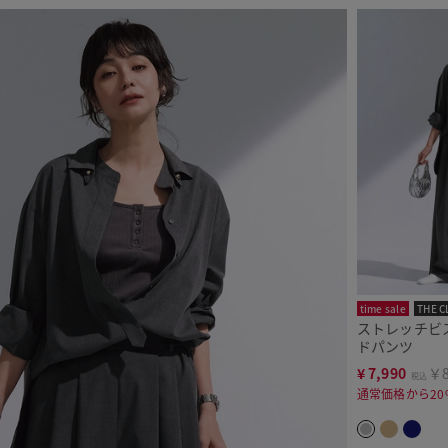
time sale
THE C
ストレッチビ
ドパンツ
¥
7,990
￥8
税込
通常価格から20