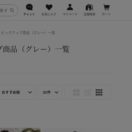
チャット
お気に入り
マイページ
店舗検索
カート
DoCLASSE
ィース ピックアップ商品（グレー）一覧
j.
アップ商品（グレー）一覧
fitfit
おすすめ順
30件