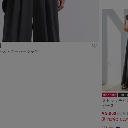
ース・オーバーシャツ
9
F
time sale
THE C
ストレッチビ
ピース
¥
9,900
￥1
税込
通常価格から23