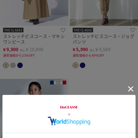
THE CLASSE
THE CLASSE
ストレッチビスコース・マキシ
ストレッチビスコース・ジョグ
ワンピース
パンツ
¥
9,900
￥10,890
¥
5,990
￥6,589
税込
税込
通常価格から23%OFF
通常価格から40%OFF