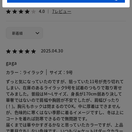
4.0
7レビュー
2025.04.30
gaga
カラー：ライラック
サイズ：9号
ずっと気になっていたのですが、狙っていた11号が売り切れて
しまい、在庫のあるライラック9号を試着のつもりで取り寄せ
てみました。普段はM〜Lサイズ、身長が170cm弱あり決して
華奢ではないので肩幅や胸囲が不安でしたが、肩幅ぴったり
(！)。胸元もホックは閉まるのでOK。中に厚着はできません
が、色味的に寒くはない季節に着るイメージですし、冬は上に
コートを着れば防寒できるので無問題です。
届くまでは華やかすぎるかなと思っていたカラーですが、上品
で悪目立ちしない色味です。いつもジャケットはダークカラー