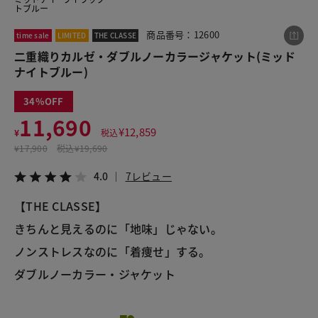
トブルー
商品番号：12600
time sale
LIMITED
THE CLASSE
この商品をシェアする
二重織りカルゼ・ダブルノーカラージャケット(ミッド
ナイトブルー)
二重織りカルゼ・ダブルノーカラージャケット
34
¥11,690
税込¥12,859
11,690
4.0
7レビュー
¥
12,859
¥
税込
¥
17,900
税込
¥19,690
4.0
7レビュー
【THE CLASSE】
LINE
X
メール
きちんと見えるのに「地味」じゃない。
ノンストレスなのに「着痩せ」する。
ダブルノーカラー・ジャケット