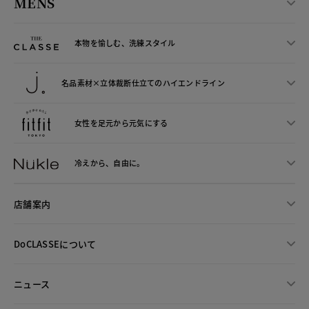
MENS
本物を愉しむ、洗練スタイル
名品素材×立体裁断仕立ての
ハイエンドライン
女性を足元から
元気にする
冷えから、
自由に。
店舗案内
DoCLASSEについて
ニュース