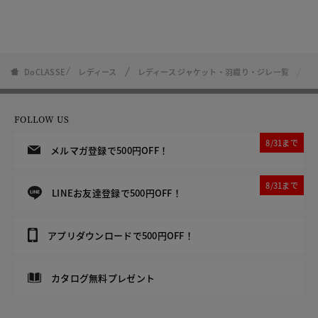
DoCLASSE
レディース
レディース ジャケット・羽織り・ジレ一覧
二
FOLLOW US
8/31まで
メルマガ登録で500円OFF！
8/31まで
LINEお友達登録で500円OFF！
アプリダウンロードで500円OFF！
カタログ無料プレゼント