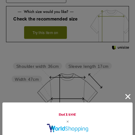
Check the recommended size
Try this item on
Sleeve length
17cm
Shoulder width
36cm
Width
47cm