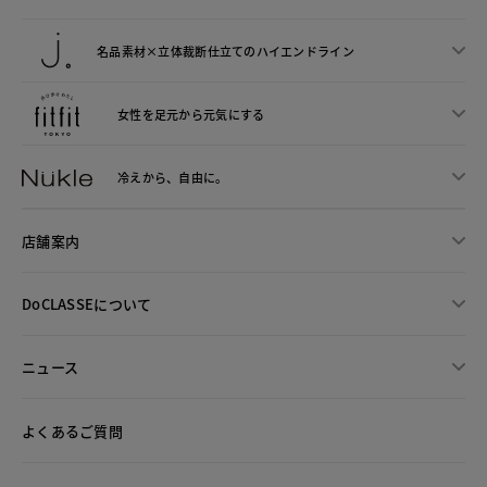
名品素材×立体裁断仕立ての
ハイエンドライン
女性を足元から
元気にする
冷えから、
自由に。
店舗案内
DoCLASSEについて
ニュース
よくあるご質問