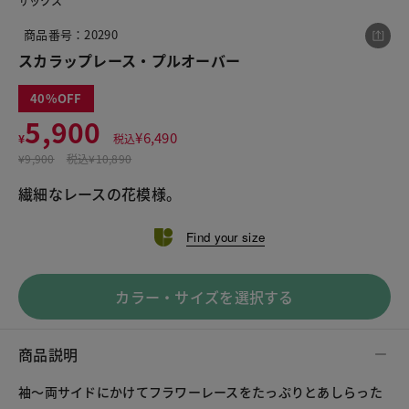
サックス
商品番号：20290
スカラップレース・プルオーバー
この商品をシェアする
40
5,900
スカラップレース・プルオーバー
¥
6,490
¥
税込
¥5,900
税込¥6,490
¥
9,900
税込
¥10,890
繊細なレースの花模様。
Find your size
LINE
X
メール
カラー・サイズを選択する
商品説明
袖～両サイドにかけてフラワーレースをたっぷりとあしらった