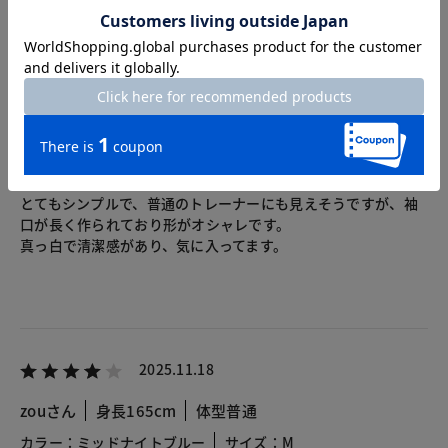
2025.12.22
にこにこ
身長163cm
体型普通
カラー：ホワイト
サイズ：L
とてもシンプルで、普通のトレーナーにも見えそうですが、袖
口が長く作られており形がオシャレです。
真っ白で清潔感があり、気に入ってます。
2025.11.18
zouさん
身長165cm
体型普通
カラー：ミッドナイトブルー
サイズ：M