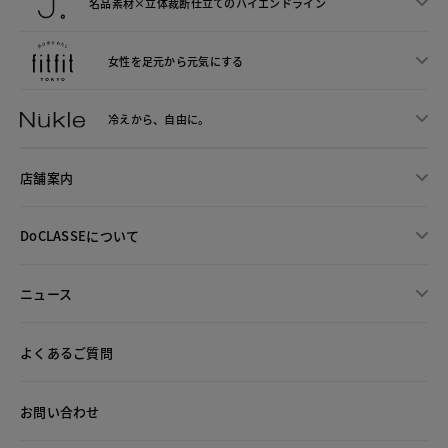
名品素材×立体裁断仕立ての
ハイエンドライン
女性を足元から
元気にする
冷えから、
自由に。
店舗案内
DoCLASSEについて
ニュース
よくあるご質問
お問い合わせ