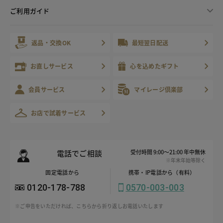
ご利用ガイド
返品・交換OK
最短翌日配送
お直しサービス
心を込めたギフト
会員サービス
マイレージ倶楽部
お店で試着サービス
電話でご相談
受付時間 9:00～21:00 年中無休
※年末年始等除く
固定電話から
携帯・IP電話から（有料）
0120-178-788
0570-003-003
※ご申告をいただければ、こちらから折り返しお電話いたします