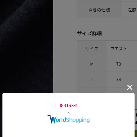
開きの仕様
左脇
サイズ詳細
サイズ
ウエスト
M
70
L
74
XL
79
Check the recommend
Try this item on