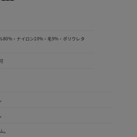
ル80%・ナイロン10%・毛9%・ポリウレタ
可
。
。
ム。