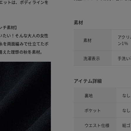
エットは、ボディラインを
素材
ンチ素材】
いたい！そんな大人の女性
アクリ
素材
ン1%
糸を両面編みで仕立てたポ
備えた理想の秋冬素材。
洗濯表示
手洗い
アイテム詳細
裏地
なし
ポケット
なし
ウエスト仕様
総ゴ