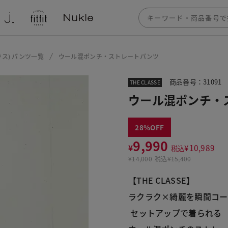
クラス) パンツ一覧
ウール混ポンチ・ストレートパンツ
商品番号：31091
THE CLASSE
ウール混ポンチ・
28
9,990
¥
¥
10,989
税込
¥
14,000
税込
¥15,400
【THE CLASSE】
ラクラク×綺麗を瞬間コー
 セットアップで着られる