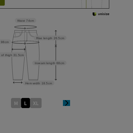
Waist
74cm
Rise length
26.5cm
98cm
 of thigh
31.5cm
Inseam length
68cm
Hem width
18.5cm
M
L
XL