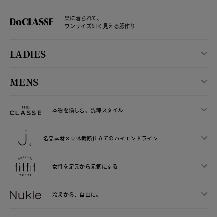
楽に着られて、
ワンサイズ細く見える服作り
LADIES
MENS
本物を愉しむ、洗練スタイル
名品素材×立体裁断仕立ての
ハイエンドライン
女性を足元から
元気にする
冷えから、
自由に。