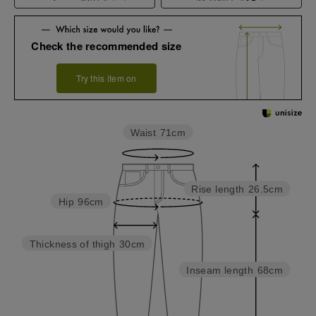
Check the recommended size
Try this item on
Waist
71cm
Rise length
26.5cm
Hip
96cm
Thickness of thigh
30cm
Inseam length
68cm