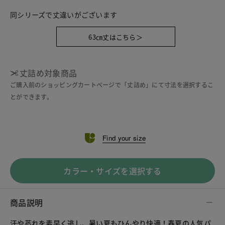
同シリーズで丈違いがございます
63㎝丈はこちら＞
丈詰め対象商品
ご購入前のショッピングカートページで「丈詰め」にて寸法を選択するこ
とができます。
Find your size
カラー・サイズを選択する
商品説明
汗や蒸れを素早く逃し、暑い夏もひんやり快適！春夏の人気パ