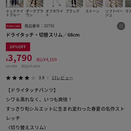
ミッドナイ
ダークブラ
オフホワイ
ブラック
ストーン
ソフトベー
マ
トブルー
ウン
ト
ジュ
この商品をシェアする
商品番号：32792
time sale
ドライタッチ・切替スリム／68cm
ドライタッチ・切替スリム／68cm
¥3,790
税込¥4,169
24
3.9
13レビュー
3,790
¥
4,169
¥
税込
¥
4,990
税込
¥5,489
3.9
13レビュー
LINE
X
メール
【ドライタッチパンツ】
シワ＆蒸れなく、いつも爽快！
すっきり旬シルエットに生まれ変わった春夏の名作スト
レッチ
〈切り替えスリム〉