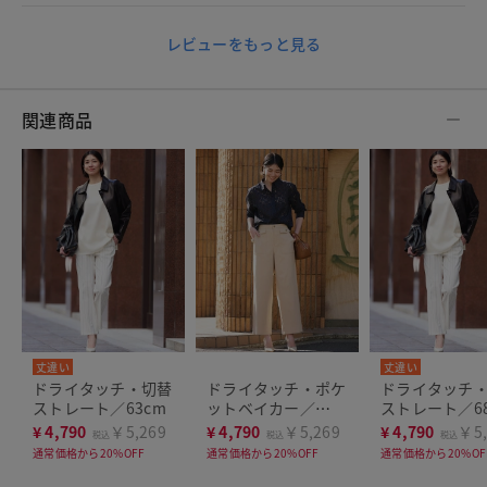
レビューをもっと見る
関連商品
丈違い
丈違い
ドライタッチ・切替
ドライタッチ・ポケ
ドライタッチ
ストレート／63cm
ットベイカー／
ストレート／6
68cm
¥
4,790
￥5,269
¥
4,790
￥5,269
¥
4,790
￥5,
税込
税込
税込
通常価格から20%OFF
通常価格から20%OFF
通常価格から20%OF