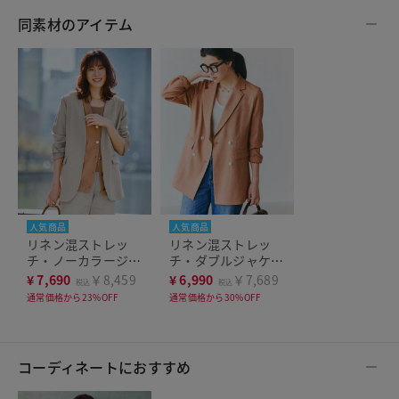
同素材のアイテム
人気商品
人気商品
リネン混ストレッ
リネン混ストレッ
チ・ノーカラージャ
チ・ダブルジャケッ
ケット
ト
¥
7,690
￥8,459
¥
6,990
￥7,689
税込
税込
通常価格から23%OFF
通常価格から30%OFF
コーディネートにおすすめ