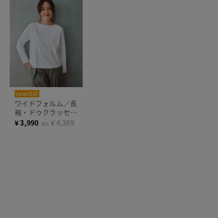
new! DoT
まとめ買い対象
ワイドフォルム／長
袖・ドゥクラッセT
シャツ
¥
3,990
￥4,389
税込