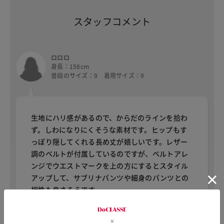
スタッフコメント
ロロロ
身長：158cm
普段のサイズ：9 着用サイズ：9
生地にハリ感があるので、からだのラインを拾わ
ず。しわになりにくそうな素材です。ヒップもす
っぽり隠してくれる長め丈が嬉しいです。レザー
調のベルトが付属しているのですが、ベルトアレ
ンジでウエストマークを上の方にするとスタイル
アップして、サブリナパンツや細身のパンツとの
相性も良さそうです。