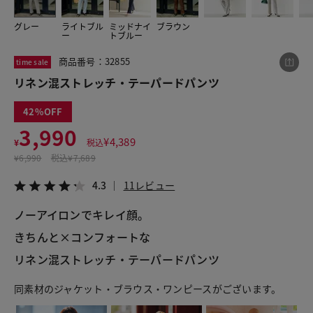
グレー
ライトブル
ミッドナイ
ブラウン
ー
トブルー
この商品をシェアする
商品番号：32855
time sale
リネン混ストレッチ・テーパードパンツ
リネン混ストレッチ・テーパードパンツ
¥3,990
税込¥4,389
42
4.3
11レビュー
3,990
¥
4,389
¥
税込
¥
6,990
税込
¥7,689
4.3
11レビュー
LINE
X
メール
ノーアイロンでキレイ顔。
きちんと×コンフォートな
リネン混ストレッチ・テーパードパンツ
同素材のジャケット・ブラウス・ワンピースがございます。