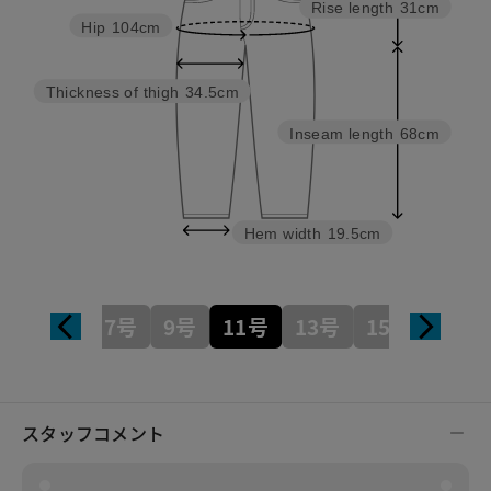
Rise length
31cm
Hip
104cm
Thickness of thigh
34.5cm
Inseam length
68cm
Hem width
19.5cm
7号
9号
11号
13号
15号
スタッフコメント