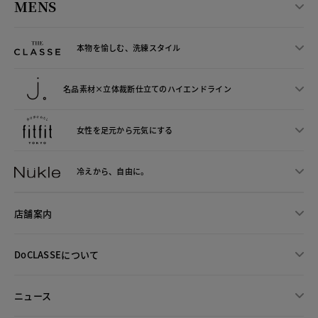
MENS
本物を愉しむ、洗練スタイル
名品素材×立体裁断仕立ての
ハイエンドライン
女性を足元から
元気にする
冷えから、
自由に。
店舗案内
DoCLASSEについて
ニュース