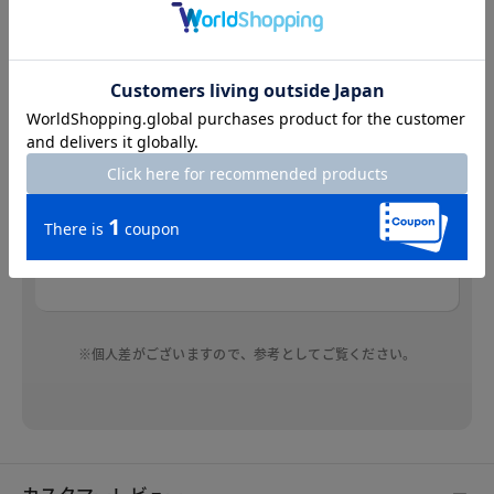
mari
身長：162cm
普段のサイズ：9 着用サイズ：9
ハリのあるリネン混生地で高見えします。適度な
ストレッチで着心地がよいです。腕を出すのにい
つも躊躇してしまうのですが袖口が広いので意外
と気にならず着られました。お尻が隠れる丈も助
かります。
※個人差がございますので、参考としてご覧ください。
カスタマーレビュー