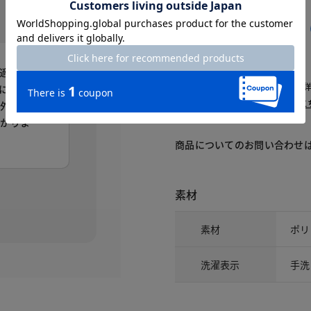
交換・返品はお気軽に！
△：残りわずか
～頃お届け：入荷次第、お届け。
適度なス
再入荷予約：メールでお知らせ。
にいつも
1週間前後でお届け： 詳しくは
こ
意外と気に
助かりま
商品についてのお問い合わせ
素材
。
素材
ポリ
洗濯表示
手洗