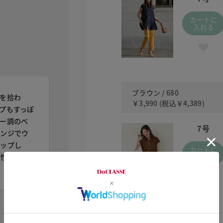
カートに
入れる
ブラウン / 680
を拾わ
￥3,990
(税込
￥4,389
)
プもすっぽ
ー調のベ
7号
レンジでウ
アップし
カートに
入れる
相性も良さ