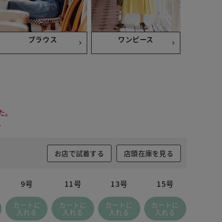
ブラウス
ワンピース
た。
。
お店で試着する
店頭在庫を見る
9号
11号
13号
15号
カートに
カートに
カートに
カートに
入れる
入れる
入れる
入れる