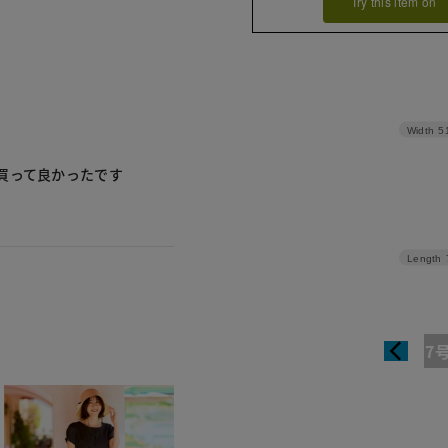
Try this item on
Width
5
買って良かったです
Length
7