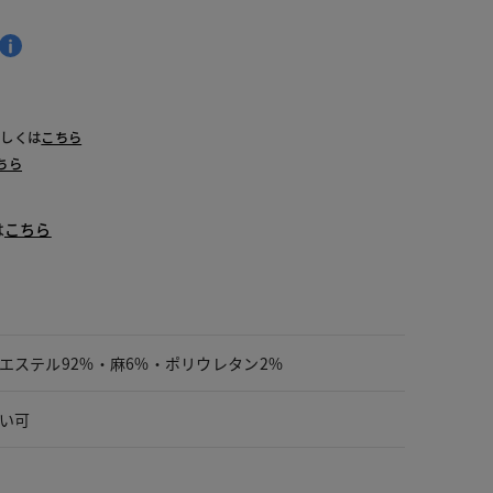
詳しくは
こちら
ちら
は
こちら
エステル92%・麻6%・ポリウレタン2%
い可