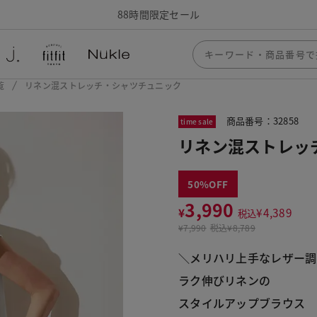
88時間限定セール
覧
リネン混ストレッチ・シャツチュニック
商品番号：32858
time sale
リネン混ストレッ
50
3,990
¥
¥
4,389
税込
¥
7,990
税込
¥8,789
＼メリハリ上手なレザー調
ラク伸びリネンの
スタイルアップブラウス