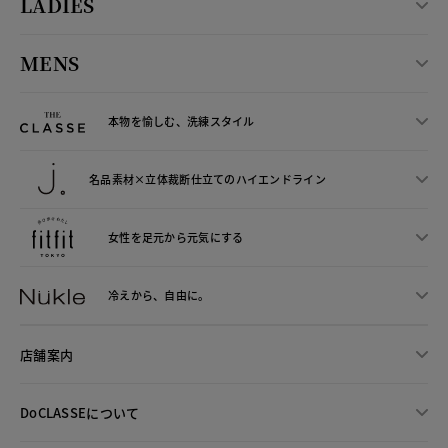
LADIES
MENS
本物を愉しむ、洗練スタイル
名品素材×立体裁断仕立ての
ハイエンドライン
女性を足元から
元気にする
冷えから、
自由に。
店舗案内
DoCLASSEについて