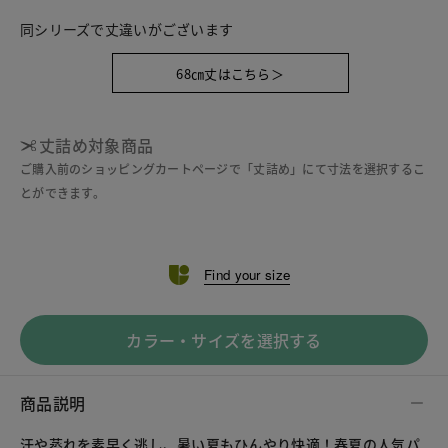
同シリーズで丈違いがございます
68㎝丈はこちら＞
丈詰め対象商品
ご購入前のショッピングカートページで「丈詰め」にて寸法を選択するこ
とができます。
Find your size
カラー・サイズを選択する
商品説明
汗や蒸れを素早く逃し、暑い夏もひんやり快適！春夏の人気パ