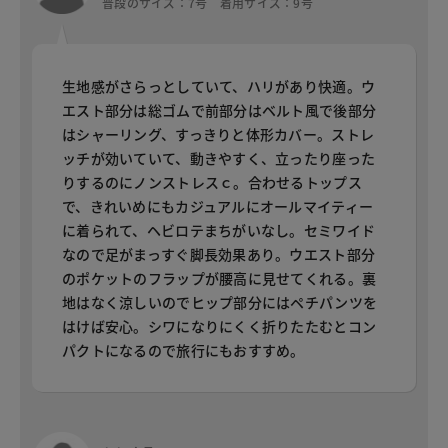
普段のサイズ：7号 着用サイズ：9号
生地感がさらっとしていて、ハリがあり快適。ウ
エスト部分は総ゴムで前部分はベルト風で後部分
はシャーリング、すっきりと体形カバー。ストレ
ッチが効いていて、動きやすく、立ったり座った
りするのにノンストレスｃ。合わせるトップス
で、きれいめにもカジュアルにオールマイティー
に着られて、ヘビロテまちがいなし。セミワイド
なので足がまっすぐ脚長効果あり。ウエスト部分
のポケットのフラップが腰高に見せてくれる。裏
地はなく涼しいのでヒップ部分にはペチパンツを
はけば安心。シワになりにくく折りたたむとコン
パクトになるので旅行にもおすすめ。