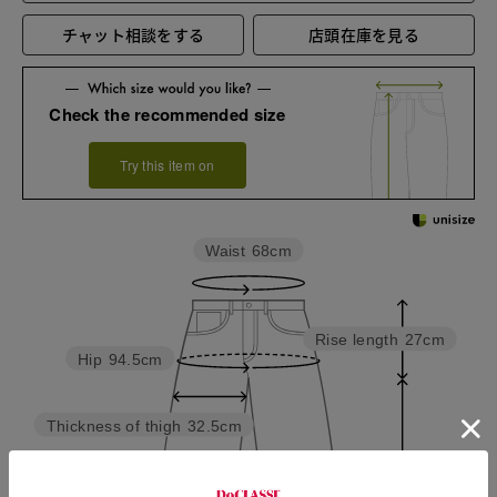
チャット相談をする
店頭在庫を見る
Check the recommended size
Try this item on
Waist
68cm
Rise length
27cm
Hip
94.5cm
Thickness of thigh
32.5cm
Inseam length
63cm