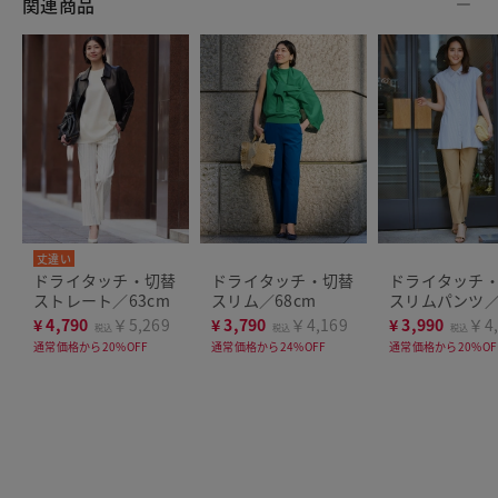
関連商品
丈違い
ドライタッチ・切替
ドライタッチ・切替
ドライタッチ
ストレート／63cm
スリム／68cm
スリムパンツ
63cm
¥
4,790
￥5,269
¥
3,790
￥4,169
¥
3,990
￥4,
税込
税込
税込
通常価格から20%OFF
通常価格から24%OFF
通常価格から20%OF