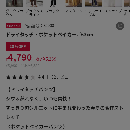
ダークブラ
ブラウンス
ブラック
マスタード
ミッドナイ
ストライプ
ラ
ウン
トライプ
トブルー
キ
この商品をシェアする
商品番号：32908
time sale
ドライタッチ・ポケットベイカー／63cm
ドライタッチ・ポケットベイカー／63cm
¥4,790
税込¥5,269
20
4.4
32レビュー
4,790
¥
5,269
¥
税込
¥
5,990
税込
¥6,589
4.4
32レビュー
LINE
X
メール
【ドライタッチパンツ】
シワ＆蒸れなく、いつも爽快！
すっきり旬シルエットに生まれ変わった春夏の名作スト
レッチ
〈ポケットベイカーパンツ〉