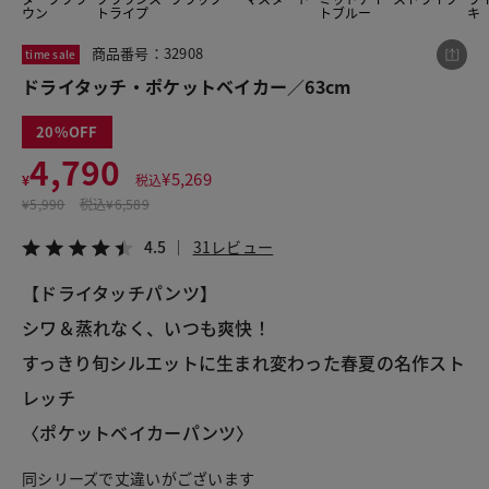
ウン
トライプ
トブルー
キ
商品番号：32908
time sale
この商品をシェアする
ドライタッチ・ポケットベイカー／63cm
20
ドライタッチ・ポケットベイカー／63cm
4,790
¥4,790
税込¥5,269
¥
5,269
¥
税込
4.5
31レビュー
¥
5,990
税込
¥6,589
4.5
31レビュー
【ドライタッチパンツ】
LINE
X
メール
シワ＆蒸れなく、いつも爽快！
すっきり旬シルエットに生まれ変わった春夏の名作スト
レッチ
〈ポケットベイカーパンツ〉
同シリーズで丈違いがございます