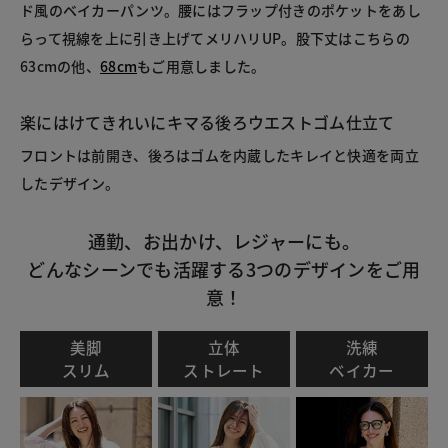
ド風のベイカーパンツ。腰にはフラップ付きのポケットをあし
らって視線を上に引き上げてメリハリUP。股下丈はこちらの
63cmの他、
68cm
もご用意しました。
楽にはけてきれいにキマる後ろウエストゴム仕立て
フロントは前開き、後ろはゴムを内蔵したキレイと快適を両立
したデザイン。
通勤、お出かけ、レジャーにも。
どんなシーンでも活躍する3つのデザインをご用
意！
美脚
立体
洗練
スリム
ストレート
ベイカー