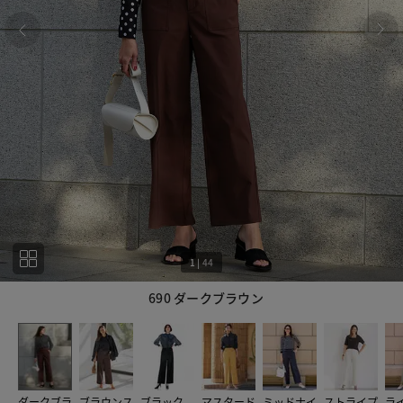
1
|
44
690 ダークブラウン
1
44
ダークブラ
ブラウンス
ブラック
マスタード
ミッドナイ
ストライプ
ラ