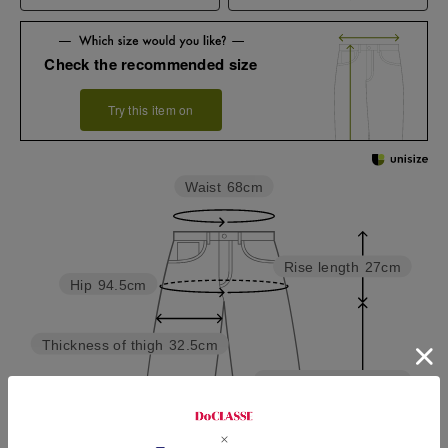
Check the recommended size
Try this item on
Waist
68cm
Rise length
27cm
Hip
94.5cm
Thickness of thigh
32.5cm
Inseam length
63cm