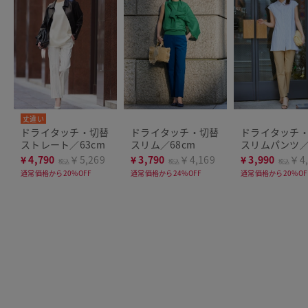
丈違い
ドライタッチ・切替
ドライタッチ・切替
ドライタッチ
ストレート／63cm
スリム／68cm
スリムパンツ
63cm
¥
4,790
￥5,269
¥
3,790
￥4,169
¥
3,990
￥4,
税込
税込
税込
通常価格から20%OFF
通常価格から24%OFF
通常価格から20%OF