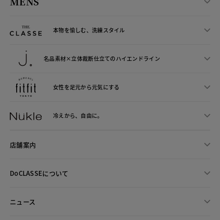
MENS
本物を愉しむ、洗練スタイル
名品素材×立体裁断仕立ての
ハイエンドライン
女性を足元から
元気にする
冷えから、
自由に。
店舗案内
DoCLASSEについて
ニュース